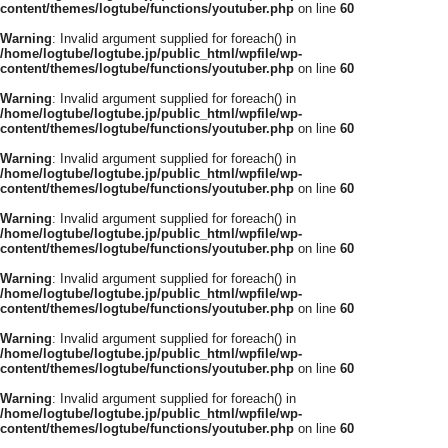
content/themes/logtube/functions/youtuber.php
on line
60
Warning
: Invalid argument supplied for foreach() in
/home/logtube/logtube.jp/public_html/wpfile/wp-
content/themes/logtube/functions/youtuber.php
on line
60
Warning
: Invalid argument supplied for foreach() in
/home/logtube/logtube.jp/public_html/wpfile/wp-
content/themes/logtube/functions/youtuber.php
on line
60
Warning
: Invalid argument supplied for foreach() in
/home/logtube/logtube.jp/public_html/wpfile/wp-
content/themes/logtube/functions/youtuber.php
on line
60
Warning
: Invalid argument supplied for foreach() in
/home/logtube/logtube.jp/public_html/wpfile/wp-
content/themes/logtube/functions/youtuber.php
on line
60
Warning
: Invalid argument supplied for foreach() in
/home/logtube/logtube.jp/public_html/wpfile/wp-
content/themes/logtube/functions/youtuber.php
on line
60
Warning
: Invalid argument supplied for foreach() in
/home/logtube/logtube.jp/public_html/wpfile/wp-
content/themes/logtube/functions/youtuber.php
on line
60
Warning
: Invalid argument supplied for foreach() in
/home/logtube/logtube.jp/public_html/wpfile/wp-
content/themes/logtube/functions/youtuber.php
on line
60