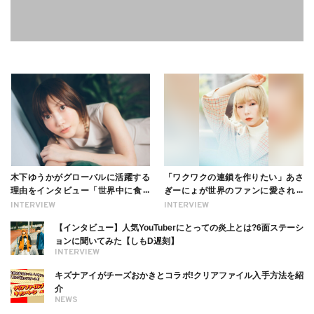
木下ゆうかがグローバルに活躍する
「ワクワクの連鎖を作りたい」あさ
理由をインタビュー「世界中に食べ
ぎーにょが世界のファンに愛される
る幸せを伝えたい」新事務所加入に
理由【インタビュー】
INTERVIEW
INTERVIEW
ついても
【インタビュー】人気YouTuberにとっての炎上とは?6面ステーシ
ョンに聞いてみた【しもD遅刻】
INTERVIEW
キズナアイがチーズおかきとコラボ!クリアファイル入手方法を紹
介
NEWS