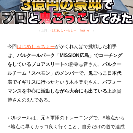
（出典：
はじめしゃちょー（hajime）
）
今回
はじめしゃちょー
がかくれんぼで挑戦した相手
は、
パルクールパーク「MISSION広島」でコーチング
をしているプロアスリート
の勝乗志音さん、
パルクー
ルチーム「スぺモン」のメンバーで、鬼ごっこ日本代
表でイギリスに行った
という木本登史さん、
パフォー
マンスを中心に活動しながら大会にも出ている
上原貴
博さんの3人である。
パルクールは、元々軍隊のトレーニングで、A地点から
B地点に早くカッコ良く行くこと、自分だけの道で達成