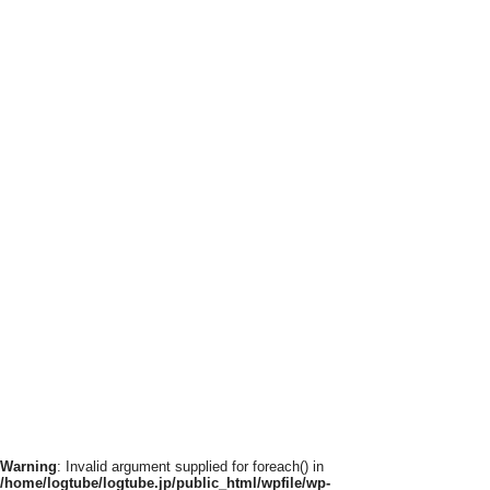
Warning
: Invalid argument supplied for foreach() in
/home/logtube/logtube.jp/public_html/wpfile/wp-