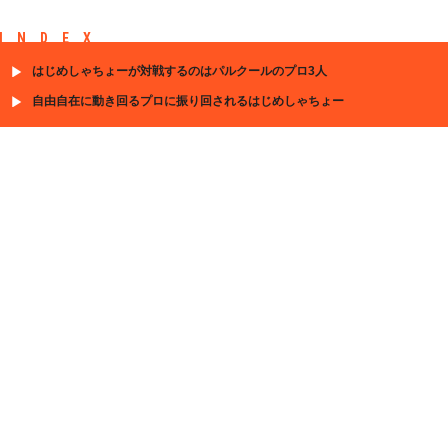
INDEX
はじめしゃちょーが対戦するのはパルクールのプロ3人
自由自在に動き回るプロに振り回されるはじめしゃちょー