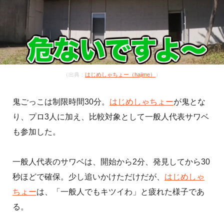
（出典：
はじめしゃちょー（hajime）
）
鬼ごっこは制限時間30分。
はじめしゃちょー
が鬼とな
り、プロ3人に加え、比較対象として一般人代表サワベ
も参加した。
一般人代表のサワベは、開始から2分、発見してから30
秒ほどで確保。少し追いかけただけだが、
はじめしゃ
ちょー
は、「一般人でもキツイわ」と疲れた様子であ
る。