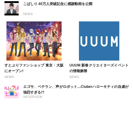
こばしり 40万人突破記念に感謝動画を公開
NEWS
すとぷりファンショップ 東京・大阪
UUUM 新春クリエイターズイベント
にオープン!
の情報解禁
NEWS
NEWS
エゴサ、ベテラン、声がロボット…Ctuberハローキティの自虐が
強烈すぎる!?
INTERVIEW