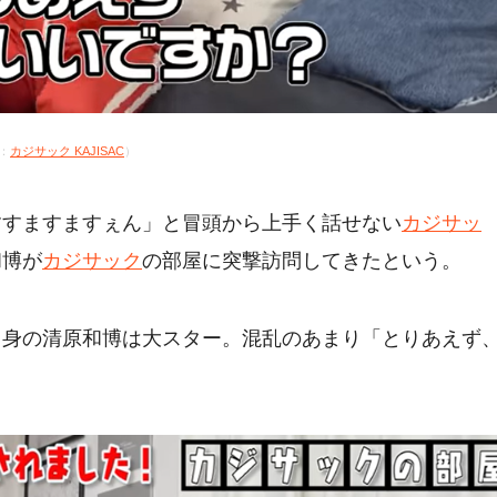
：
カジサック KAJISAC
）
すすますますぇん」と冒頭から上手く話せない
カジサッ
和博が
カジサック
の部屋に突撃訪問してきたという。
出身の清原和博は大スター。混乱のあまり「とりあえず