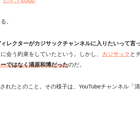
：
カジサック KAJISAC
）
ある。
ディレクターがカジサックチャンネルに入りたいって言
日に会う約束をしていたという。しかし、
カジサック
と
ターではなく清原和博だった
のだ。
撃されたとのこと。その様子は、YouTubeチャンネル「清