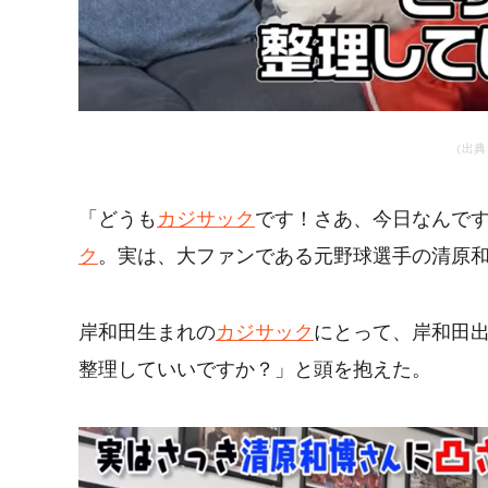
（出典
「どうも
カジサック
です！さあ、今日なんで
ク
。実は、大ファンである元野球選手の清原
岸和田生まれの
カジサック
にとって、岸和田
整理していいですか？」と頭を抱えた。