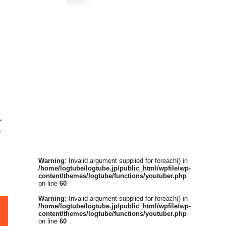
し
ド
Warning
: Invalid argument supplied for foreach() in
/home/logtube/logtube.jp/public_html/wpfile/wp-
content/themes/logtube/functions/youtuber.php
on line
60
Warning
: Invalid argument supplied for foreach() in
/home/logtube/logtube.jp/public_html/wpfile/wp-
content/themes/logtube/functions/youtuber.php
on line
60