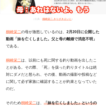
（出典：
桐崎栄二.きりざきえいじ
）
桐崎栄二
の
母が激怒しているのは、
2月20日に公開した
動画「妹を亡くしました。父と母の離婚で消息不明」
である。
桐崎栄二
は、以前にも死に関する釣り動画を出したこ
とがある。その際、「死」を扱った釣りタイトルは絶
対にダメだと怒られ、その後、動画の撮影や投稿など
に関して必ず家族に確認することが約束となっていた
のだ。
そのため
桐崎栄二
は、
「妹を亡くしました」というの