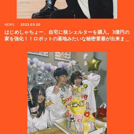
NEWS
2023.03.20
はじめしゃちょー、自宅に核シェルターを購入。3億円の
家を強化！！ロボットの基地みたいな秘密要塞が出来まし
た。