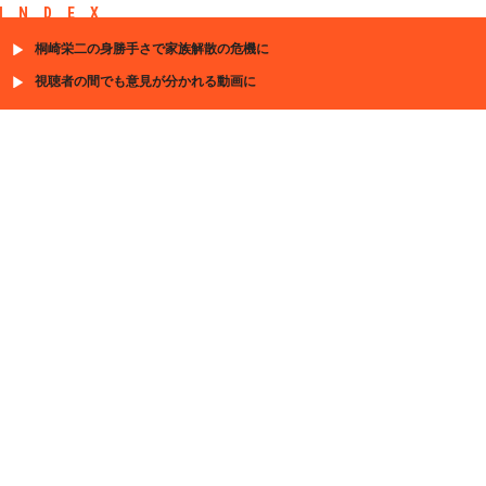
INDEX
桐崎栄二の身勝手さで家族解散の危機に
視聴者の間でも意見が分かれる動画に