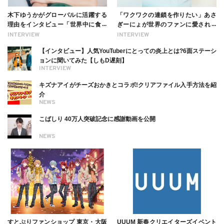
木下ゆうかがグローバルに活躍する
「ワクワクの連鎖を作りたい」あさ
理由をインタビュー「世界中に食べ
ぎーにょが世界のファンに愛される
る幸せを伝えたい」新事務所加入に
理由【インタビュー】
INTERVIEW
INTERVIEW
ついても
【インタビュー】人気YouTuberにとっての炎上とは?6面ステーシ
ョンに聞いてみた【しもD遅刻】
INTERVIEW
キズナアイがチーズおかきとコラボ!クリアファイル入手方法を紹
介
NEWS
こばしり 40万人突破記念に感謝動画を公開
NEWS
すとぷりファンショップ 東京・大阪
UUUM 新春クリエイターズイベント