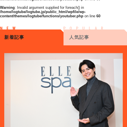
Warning
: Invalid argument supplied for foreach() in
/home/logtube/logtube.jp/public_html/wpfile/wp-
content/themes/logtube/functions/youtuber.php
on line
60
新着記事
人気記事