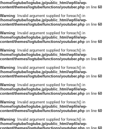
/home/logtube/logtube.jp/public_html/wpfile/wp-
content/themes/logtube/functions/youtuber.php
on line
60
Warning
: Invalid argument supplied for foreach() in
/home/logtube/logtube.jp/public_html/wpfile/wp-
content/themes/logtube/functions/youtuber.php
on line
60
Warning
: Invalid argument supplied for foreach() in
/home/logtube/logtube.jp/public_html/wpfile/wp-
content/themes/logtube/functions/youtuber.php
on line
60
Warning
: Invalid argument supplied for foreach() in
/home/logtube/logtube.jp/public_html/wpfile/wp-
content/themes/logtube/functions/youtuber.php
on line
60
Warning
: Invalid argument supplied for foreach() in
/home/logtube/logtube.jp/public_html/wpfile/wp-
content/themes/logtube/functions/youtuber.php
on line
60
Warning
: Invalid argument supplied for foreach() in
/home/logtube/logtube.jp/public_html/wpfile/wp-
content/themes/logtube/functions/youtuber.php
on line
60
Warning
: Invalid argument supplied for foreach() in
/home/logtube/logtube.jp/public_html/wpfile/wp-
content/themes/logtube/functions/youtuber.php
on line
60
Warning
: Invalid argument supplied for foreach() in
/home/logtube/logtube.jp/public_html/wpfile/wp-
content/themes/logtube/functions/youtuber.php
on line
60