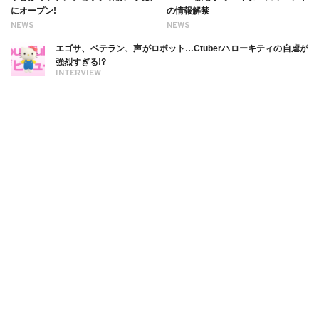
にオープン!
の情報解禁
NEWS
NEWS
エゴサ、ベテラン、声がロボット…Ctuberハローキティの自虐が
強烈すぎる!?
INTERVIEW