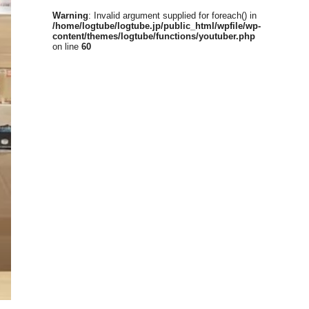
Warning
: Invalid argument supplied for foreach() in
/home/logtube/logtube.jp/public_html/wpfile/wp-
content/themes/logtube/functions/youtuber.php
on line
60