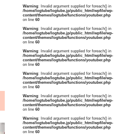
Warning
: Invalid argument supplied for foreach() in
/home/logtube/logtube.jp/public_html/wpfile/wp-
content/themes/logtube/functions/youtuber.php
on line
60
Warning
: Invalid argument supplied for foreach() in
/home/logtube/logtube.jp/public_html/wpfile/wp-
content/themes/logtube/functions/youtuber.php
on line
60
Warning
: Invalid argument supplied for foreach() in
/home/logtube/logtube.jp/public_html/wpfile/wp-
content/themes/logtube/functions/youtuber.php
on line
60
Warning
: Invalid argument supplied for foreach() in
/home/logtube/logtube.jp/public_html/wpfile/wp-
content/themes/logtube/functions/youtuber.php
on line
60
Warning
: Invalid argument supplied for foreach() in
/home/logtube/logtube.jp/public_html/wpfile/wp-
content/themes/logtube/functions/youtuber.php
on line
60
Warning
: Invalid argument supplied for foreach() in
/home/logtube/logtube.jp/public_html/wpfile/wp-
content/themes/logtube/functions/youtuber.php
on line
60