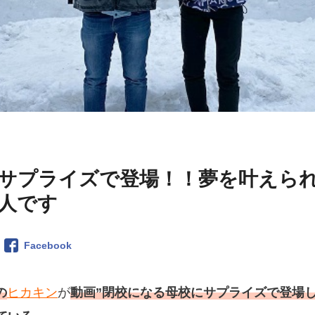
サプライズで登場！！夢を叶えら
人です
Facebook
の
ヒカキン
が
動画”閉校になる母校にサプライズで登場