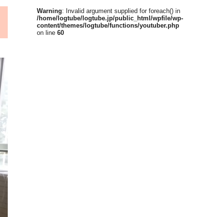
Warning
: Invalid argument supplied for foreach() in
/home/logtube/logtube.jp/public_html/wpfile/wp-
content/themes/logtube/functions/youtuber.php
on line
60