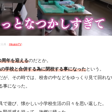
（出典：
HikakinTV
）
0周年を迎える
のだとか。
他の学校と合併する為に閉校する事になった
という。
だが、その時では、校舎の中などをゆっくり見て回れな
る事になった。
具で遊び、懐かしい小学校生活の日々を思い返した。