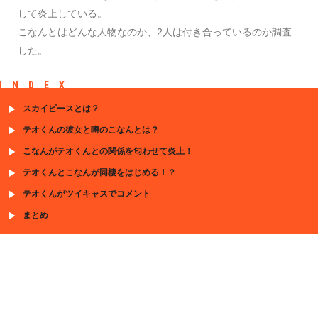
して炎上している。
こなんとはどんな人物なのか、2人は付き合っているのか調査
した。
INDEX
スカイピースとは？
テオくんの彼女と噂のこなんとは？
こなんがテオくんとの関係を匂わせて炎上！
テオくんとこなんが同棲をはじめる！？
テオくんがツイキャスでコメント
まとめ