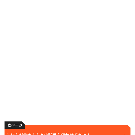
次ページ
こなんがテオくんとの関係を匂わせて炎上！