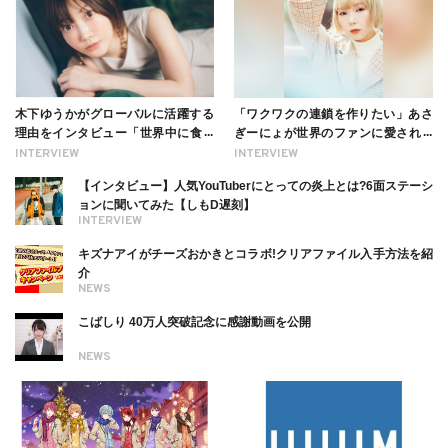
木下ゆうかがグローバルに活躍する
「ワクワクの連鎖を作りたい」あさ
理由をインタビュー「世界中に食べ
ぎーにょが世界のファンに愛される
る幸せを伝えたい」新事務所加入に
理由【インタビュー】
INTERVIEW
INTERVIEW
ついても
【インタビュー】人気YouTuberにとっての炎上とは?6面ステーシ
ョンに聞いてみた【しもD遅刻】
INTERVIEW
キズナアイがチーズおかきとコラボ!クリアファイル入手方法を紹
介
NEWS
こばしり 40万人突破記念に感謝動画を公開
NEWS