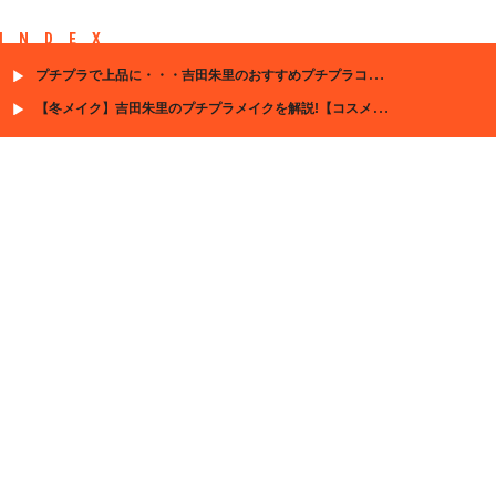
INDEX
プチプラで上品に・・・吉田朱里のおすすめプチプラコスメ！
【冬メイク】吉田朱里のプチプラメイクを解説!【コスメ詳細あり】