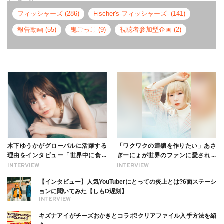
フィッシャーズ (286)
Fischer's-フィッシャーズ- (141)
報告動画 (55)
鬼ごっこ (9)
視聴者参加型企画 (2)
木下ゆうかがグローバルに活躍する
「ワクワクの連鎖を作りたい」あさ
理由をインタビュー「世界中に食べ
ぎーにょが世界のファンに愛される
る幸せを伝えたい」新事務所加入に
理由【インタビュー】
INTERVIEW
INTERVIEW
ついても
【インタビュー】人気YouTuberにとっての炎上とは?6面ステーシ
ョンに聞いてみた【しもD遅刻】
INTERVIEW
キズナアイがチーズおかきとコラボ!クリアファイル入手方法を紹