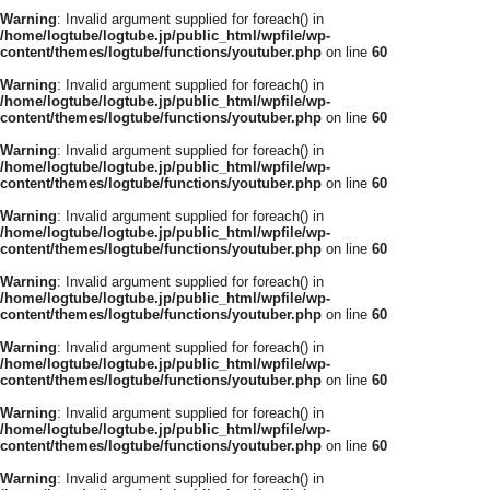
Warning
: Invalid argument supplied for foreach() in
/home/logtube/logtube.jp/public_html/wpfile/wp-
content/themes/logtube/functions/youtuber.php
on line
60
Warning
: Invalid argument supplied for foreach() in
/home/logtube/logtube.jp/public_html/wpfile/wp-
content/themes/logtube/functions/youtuber.php
on line
60
Warning
: Invalid argument supplied for foreach() in
/home/logtube/logtube.jp/public_html/wpfile/wp-
content/themes/logtube/functions/youtuber.php
on line
60
Warning
: Invalid argument supplied for foreach() in
/home/logtube/logtube.jp/public_html/wpfile/wp-
content/themes/logtube/functions/youtuber.php
on line
60
Warning
: Invalid argument supplied for foreach() in
/home/logtube/logtube.jp/public_html/wpfile/wp-
content/themes/logtube/functions/youtuber.php
on line
60
Warning
: Invalid argument supplied for foreach() in
/home/logtube/logtube.jp/public_html/wpfile/wp-
content/themes/logtube/functions/youtuber.php
on line
60
Warning
: Invalid argument supplied for foreach() in
/home/logtube/logtube.jp/public_html/wpfile/wp-
content/themes/logtube/functions/youtuber.php
on line
60
Warning
: Invalid argument supplied for foreach() in