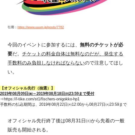
引用：
https://www.uuum.jp/posts/7782
今回のイベントに参加するには、
無料のチケットが必
要
だ。
チケットの料金自体は無料なのだが、発生する
手数料のみ負担しなければならない
ので注意してほし
い。
【オフィシャル先行（抽選）】
2019年08月09日㈮～2019年08月18日㈰23:59まで受付
⇒
https://l-tike.com/st1/fischers-onigokko-hp1
手数料の払込期間は、2019年08月22日㈭12:00から08月27日㈫23:59まで
オフィシャル先行終了後は08月31日㈯から先着の一般
販売も開始される。