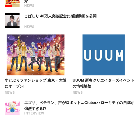
介
NEWS
こばしり 40万人突破記念に感謝動画を公開
NEWS
すとぷりファンショップ 東京・大阪
UUUM 新春クリエイターズイベント
にオープン!
の情報解禁
NEWS
NEWS
エゴサ、ベテラン、声がロボット…Ctuberハローキティの自虐が
強烈すぎる!?
INTERVIEW