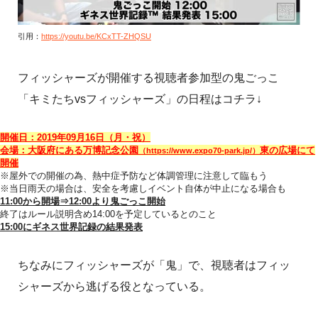
引用：
https://youtu.be/KCxTT-ZHQSU
フィッシャーズが開催する視聴者参加型の鬼ごっこ
「キミたちvsフィッシャーズ」の日程はコチラ↓
開催日：2019年09月16日（月・祝）
会場：大阪府にある万博記念公園
東の広場にて
（
https://www.expo70-park.jp/
）
開催
※屋外での開催の為、熱中症予防など体調管理に注意して臨もう
※当日雨天の場合は、安全を考慮しイベント自体が中止になる場合も
11:00から開場⇒12:00より鬼ごっこ開始
終了はルール説明含め14:00を予定しているとのこと
15:00にギネス世界記録の結果発表
ちなみにフィッシャーズが「鬼」で、視聴者はフィッ
シャーズから逃げる役となっている。