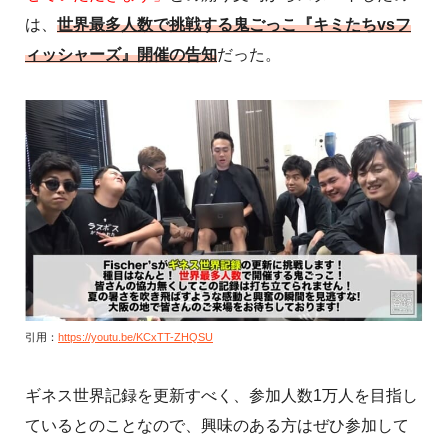
は、
世界最多人数で挑戦する鬼ごっこ『キミたちvsフ
ィッシャーズ』開催の告知
だった。
引用：
https://youtu.be/KCxTT-ZHQSU
ギネス世界記録を更新すべく、参加人数1万人を目指し
ているとのことなので、興味のある方はぜひ参加して