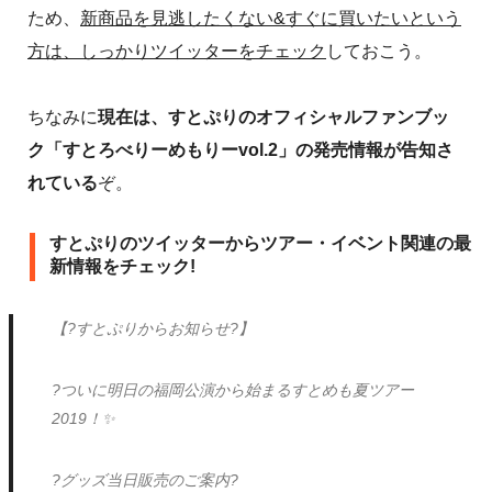
ため、
新商品を見逃したくない&すぐに買いたいという
方は、しっかりツイッターをチェック
しておこう。
ちなみに
現在は、すとぷりのオフィシャルファンブッ
ク「すとろべりーめもりーvol.2」の発売情報が告知さ
れている
ぞ。
すとぷりのツイッターからツアー・イベント関連の最
新情報をチェック!
【?すとぷりからお知らせ?】
?ついに明日の福岡公演から始まるすとめも夏ツアー
2019！✨
?グッズ当日販売のご案内?