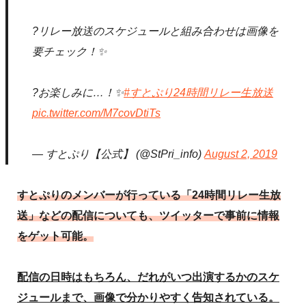
?リレー放送のスケジュールと組み合わせは画像を
要チェック！✨
?お楽しみに…！✨
#すとぷり24時間リレー生放送
pic.twitter.com/M7covDtiTs
— すとぷり【公式】 (@StPri_info)
August 2, 2019
すとぷりのメンバーが行っている「24時間リレー生放
送」などの配信についても、ツイッターで事前に情報
をゲット可能。
配信の日時はもちろん、だれがいつ出演するかのスケ
ジュールまで、画像で分かりやすく告知されている。