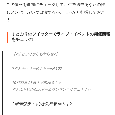
この情報を事前にチェックして、生放送中あなたの推
しメンバーがいつ出演するか、しっかり把握しておこ
う。
すとぷりのツイッターでライブ・イベントの開催情報
をチェック!
【?すとぷりからお知らせ?】
?すとろべりーめもりーvol.10?
?9月22日.23日！✨2DAYS！✨
すとぷり初の西武ドームワンマンライブ…！！✨
?期間限定！✨3次先行受付中！?