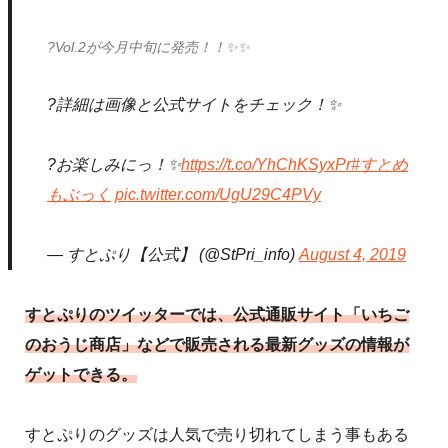
?Vol.2が今月中旬に発売！！✨✨
?詳細は画像と公式サイトをチェック！✨
?お楽しみにっ！✨
https://t.co/YhChKSyxPr
#すとめ
もぶっく
pic.twitter.com/UgU29C4PVy
— すとぷり【公式】 (@StPri_info)
August 4, 2019
すとぷりのツイッターでは、公式通販サイト「いちご
のおうじ商店」などで販売される最新グッズの情報が
ゲットできる。
すとぷりのグッズは人気で売り切れてしまう事もある