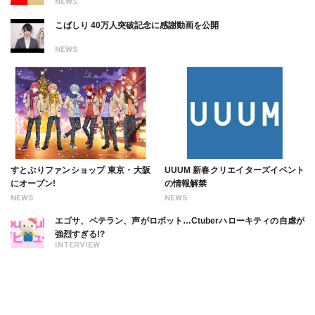
NEWS
こばしり 40万人突破記念に感謝動画を公開
NEWS
すとぷりファンショップ 東京・大阪
UUUM 新春クリエイターズイベント
にオープン!
の情報解禁
NEWS
NEWS
エゴサ、ベテラン、声がロボット…Ctuberハローキティの自虐が
強烈すぎる!?
INTERVIEW