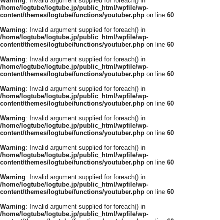
Warning
: Invalid argument supplied for foreach() in
/home/logtube/logtube.jp/public_html/wpfile/wp-
content/themes/logtube/functions/youtuber.php
on line
60
Warning
: Invalid argument supplied for foreach() in
/home/logtube/logtube.jp/public_html/wpfile/wp-
content/themes/logtube/functions/youtuber.php
on line
60
Warning
: Invalid argument supplied for foreach() in
/home/logtube/logtube.jp/public_html/wpfile/wp-
content/themes/logtube/functions/youtuber.php
on line
60
Warning
: Invalid argument supplied for foreach() in
/home/logtube/logtube.jp/public_html/wpfile/wp-
content/themes/logtube/functions/youtuber.php
on line
60
Warning
: Invalid argument supplied for foreach() in
/home/logtube/logtube.jp/public_html/wpfile/wp-
content/themes/logtube/functions/youtuber.php
on line
60
Warning
: Invalid argument supplied for foreach() in
/home/logtube/logtube.jp/public_html/wpfile/wp-
content/themes/logtube/functions/youtuber.php
on line
60
Warning
: Invalid argument supplied for foreach() in
/home/logtube/logtube.jp/public_html/wpfile/wp-
content/themes/logtube/functions/youtuber.php
on line
60
Warning
: Invalid argument supplied for foreach() in
/home/logtube/logtube.jp/public_html/wpfile/wp-