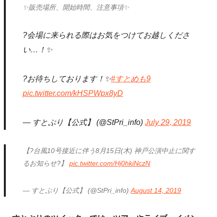
✨販売場所、開始時間、注意事項✨
?会場に来られる際はお気をつけてお越しくださ
い…！✨
?お待ちしております！✨
#すとめも9
pic.twitter.com/kHSPWpx8yD
— すとぷり【公式】 (@StPri_info)
July 29, 2019
【?台風10号接近に伴う8月15日(木) 神戸公演中止に関す
るお知らせ?】
pic.twitter.com/Hj0hkiNczN
— すとぷり【公式】 (@StPri_info)
August 14, 2019