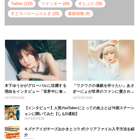
Twitter (119)
ツイッター (49)
すとぷり (38)
すとろべりーぷりんす (20)
最新情報 (4)
木下ゆうかがグローバルに活躍する
「ワクワクの連鎖を作りたい」あさ
理由をインタビュー「世界中に食べ
ぎーにょが世界のファンに愛される
る幸せを伝えたい」新事務所加入に
理由【インタビュー】
INTERVIEW
INTERVIEW
ついても
【インタビュー】人気YouTuberにとっての炎上とは?6面ステーシ
ョンに聞いてみた【しもD遅刻】
INTERVIEW
キズナアイがチーズおかきとコラボ!クリアファイル入手方法を紹
介