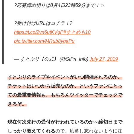
?応募締め切りは8月4日23時59分まで！✨
?受け付けURLはコチラ！?
https://t.co/2vn6utKVgP
#すとめも10
pic.twitter.com/MRub8yqaPu
— すとぷり【公式】 (@StPri_info)
July 27, 2019
すとぷりのライブやイベントがいつ開催されるのか、
チケットはいつから販売なのか、というファンにとっ
ての最重要情報も、もちろんツイッターでチェックで
きるぞ。
現在何次先行の受付が行われているのか～締切日まで
しっかり教えてくれる
ので、応募し忘れないように注