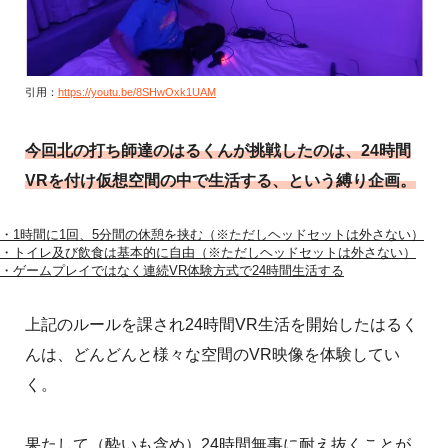
引用：
https://youtu.be/8SHwOxk1UAM
今回北の打ち師達のはるくんが挑戦したのは、24時間
VRを付け仮想空間の中で生活する、という縛り企画。
・1時間に1回、5分間の休憩を挟む（※ただしヘッドセットは外さない）
・トイレ及び飲食は基本的に自由（※ただしヘッドセットは外さない）
・ゲームプレイではなく連続VR体験方式で24時間生活する
上記のルールを課され24時間VR生活を開始したはるく
んは、どんどんと様々な空間のVR映像を体験してい
く。
果たして（酔いも含め）24時間無事に耐え抜くことが