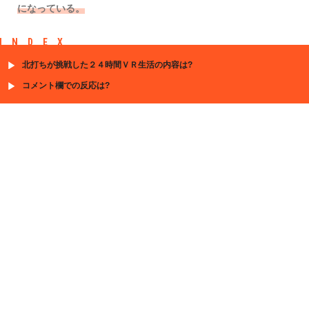
になっている。
INDEX
北打ちが挑戦した２４時間ＶＲ生活の内容は?
コメント欄での反応は?