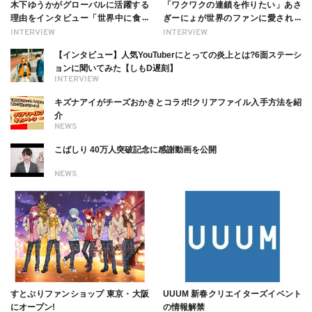
木下ゆうかがグローバルに活躍する
「ワクワクの連鎖を作りたい」あさ
理由をインタビュー「世界中に食べ
ぎーにょが世界のファンに愛される
る幸せを伝えたい」新事務所加入に
理由【インタビュー】
INTERVIEW
INTERVIEW
ついても
【インタビュー】人気YouTuberにとっての炎上とは?6面ステーシ
ョンに聞いてみた【しもD遅刻】
INTERVIEW
キズナアイがチーズおかきとコラボ!クリアファイル入手方法を紹
介
NEWS
こばしり 40万人突破記念に感謝動画を公開
NEWS
すとぷりファンショップ 東京・大阪
UUUM 新春クリエイターズイベント
にオープン!
の情報解禁