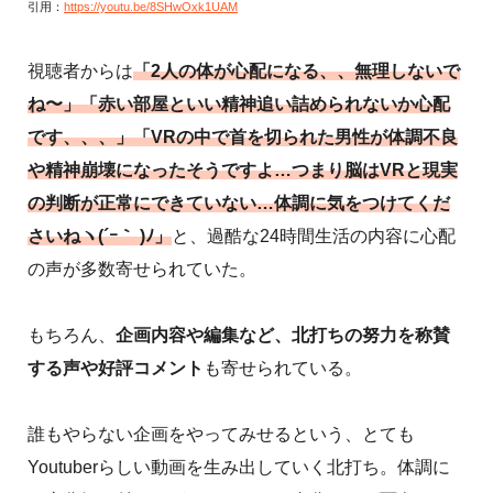
引用：
https://youtu.be/8SHwOxk1UAM
視聴者からは
「2人の体が心配になる、、無理しないで
ね〜」「赤い部屋といい精神追い詰められないか心配
です、、、」「VRの中で首を切られた男性が体調不良
や精神崩壊になったそうですよ…つまり脳はVRと現実
の判断が正常にできていない…体調に気をつけてくだ
さいねヽ(´ｰ｀ )ﾉ」
と、過酷な24時間生活の内容に心配
の声が多数寄せられていた。
もちろん、
企画内容や編集など、北打ちの努力を称賛
する声や好評コメント
も寄せられている。
誰もやらない企画をやってみせるという、とても
Youtuberらしい動画を生み出していく北打ち。体調に