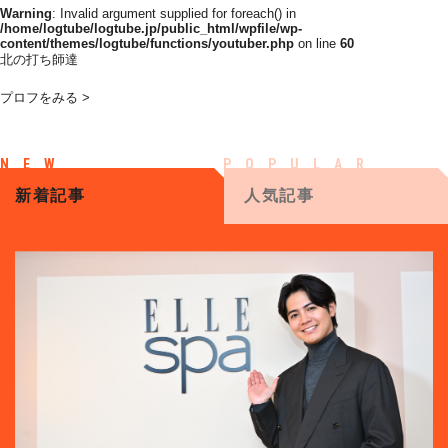
Warning
: Invalid argument supplied for foreach() in
/home/logtube/logtube.jp/public_html/wpfile/wp-
content/themes/logtube/functions/youtuber.php
on line
60
北の打ち師達
プロフをみる >
新着記事
人気記事