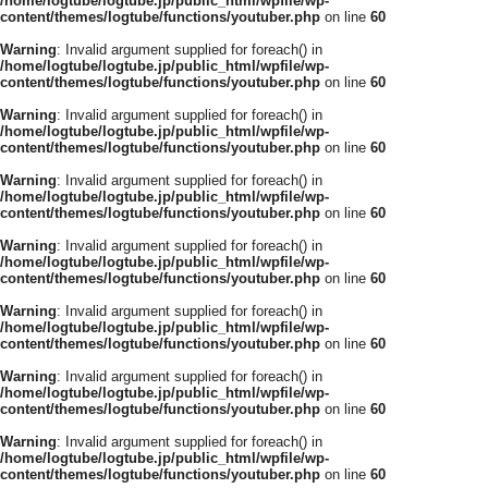
/home/logtube/logtube.jp/public_html/wpfile/wp-
content/themes/logtube/functions/youtuber.php
on line
60
Warning
: Invalid argument supplied for foreach() in
/home/logtube/logtube.jp/public_html/wpfile/wp-
content/themes/logtube/functions/youtuber.php
on line
60
Warning
: Invalid argument supplied for foreach() in
/home/logtube/logtube.jp/public_html/wpfile/wp-
content/themes/logtube/functions/youtuber.php
on line
60
Warning
: Invalid argument supplied for foreach() in
/home/logtube/logtube.jp/public_html/wpfile/wp-
content/themes/logtube/functions/youtuber.php
on line
60
Warning
: Invalid argument supplied for foreach() in
/home/logtube/logtube.jp/public_html/wpfile/wp-
content/themes/logtube/functions/youtuber.php
on line
60
Warning
: Invalid argument supplied for foreach() in
/home/logtube/logtube.jp/public_html/wpfile/wp-
content/themes/logtube/functions/youtuber.php
on line
60
Warning
: Invalid argument supplied for foreach() in
/home/logtube/logtube.jp/public_html/wpfile/wp-
content/themes/logtube/functions/youtuber.php
on line
60
Warning
: Invalid argument supplied for foreach() in
/home/logtube/logtube.jp/public_html/wpfile/wp-
content/themes/logtube/functions/youtuber.php
on line
60