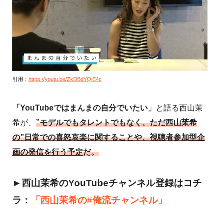
引用：
https://youtu.be/ZkDBdYQiE4c
「YouTubeではまんまの自分でいたい」
と語る西山茉
希が、
”モデルでもタレントでもなく、ただ西山茉希
の”日常での喜怒哀楽に関することや、視聴者参加型企
画の発信を行う予定
だ。
►西山茉希のYouTubeチャンネル登録はコチ
ラ：
「西山茉希の#俺流チャンネル」