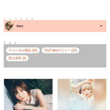
AUTHOR
kbys
TAG
チャンネル開設 (42)
YouTuberデビュー (25)
西山茉希 (2)