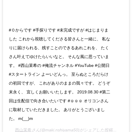
#０からです #手探りです #未完成ですが #はじまりま
した これから視聴してくださる皆さんと一緒に、 私な
りに届けられる、残すことのできるあれこれを、 たく
さん叶えてゆけたらいいなと。 そんな風に思っていま
す。 #西山茉希の #俺流チャンネル #YouTube #公開日
#スタートライン よーいどんっ。 至らぬところだらけ
の初回ですが、 これがありのままの我々です。 どうぞ
末永く、 宜しくお願いいたします。 2019.08.30 #第二
回は生配信で向き合いたいです #☺️☺️☺️ オリコンさん
に取材していただきました。 ありがとうございまし
た。 m(__)m
西山茉希
さん(@maki.nshiyama50)がシェアした投稿 –
2019