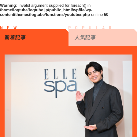
Warning
: Invalid argument supplied for foreach() in
/home/logtube/logtube.jp/public_html/wpfile/wp-
content/themes/logtube/functions/youtuber.php
on line
60
新着記事
人気記事