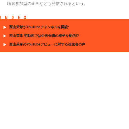
聴者参加型の企画なども発信されるという。
INDEX
西山茉希がYouTubeチャンネルを開設!
西山茉希 初動画では企画会議の様子を配信!?
西山茉希のYouTubeデビューに対する視聴者の声