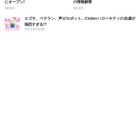
にオープン!
の情報解禁
NEWS
NEWS
エゴサ、ベテラン、声がロボット…Ctuberハローキティの自虐が
強烈すぎる!?
INTERVIEW