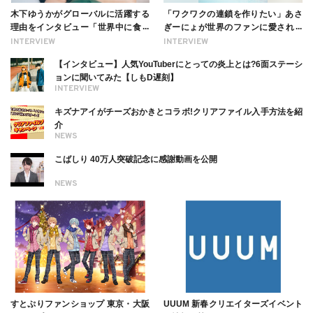
木下ゆうかがグローバルに活躍する
「ワクワクの連鎖を作りたい」あさ
理由をインタビュー「世界中に食べ
ぎーにょが世界のファンに愛される
る幸せを伝えたい」新事務所加入に
理由【インタビュー】
INTERVIEW
INTERVIEW
ついても
【インタビュー】人気YouTuberにとっての炎上とは?6面ステーシ
ョンに聞いてみた【しもD遅刻】
INTERVIEW
キズナアイがチーズおかきとコラボ!クリアファイル入手方法を紹
介
NEWS
こばしり 40万人突破記念に感謝動画を公開
NEWS
すとぷりファンショップ 東京・大阪
UUUM 新春クリエイターズイベント