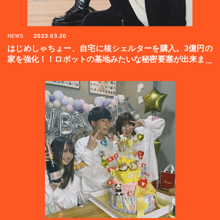
NEWS
2023.03.20
はじめしゃちょー、自宅に核シェルターを購入。3億円の
家を強化！！ロボットの基地みたいな秘密要塞が出来まし
た。