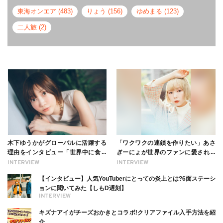
東海オンエア (483)
りょう (156)
ゆめまる (123)
二人旅 (2)
木下ゆうかがグローバルに活躍する
「ワクワクの連鎖を作りたい」あさ
理由をインタビュー「世界中に食べ
ぎーにょが世界のファンに愛される
る幸せを伝えたい」新事務所加入に
理由【インタビュー】
INTERVIEW
INTERVIEW
ついても
【インタビュー】人気YouTuberにとっての炎上とは?6面ステーシ
ョンに聞いてみた【しもD遅刻】
INTERVIEW
キズナアイがチーズおかきとコラボ!クリアファイル入手方法を紹
介