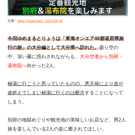
引用：
https://youtu.be/X_sSkTsZK-M
今回ゆめまるとりょうは「東海オンエア46都道府県旅
行の旅」の大分編として大分県へ訪れた。
曇り空の
中、深い霧に惑わされながらも、
大分空港から別府・
湯布院へ
向かった2人。
秘湯に行こうと思っていたものの、悪天候により道が
途絶えてしまい秘湯に行くのは断念
することになって
しまう。
別府の地獄めぐりや観光地の美味しいお店など、男2人
旅を楽しんでいる2人の姿に癒されてほしい。