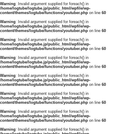
Warning
: Invalid argument supplied for foreach() in
/home/logtube/logtube.jp/public_html/wpfile/wp-
content/themes/logtube/functions/youtuber.php
on line
60
Warning
: Invalid argument supplied for foreach() in
/home/logtube/logtube.jp/public_html/wpfile/wp-
content/themes/logtube/functions/youtuber.php
on line
60
Warning
: Invalid argument supplied for foreach() in
/home/logtube/logtube.jp/public_html/wpfile/wp-
content/themes/logtube/functions/youtuber.php
on line
60
Warning
: Invalid argument supplied for foreach() in
/home/logtube/logtube.jp/public_html/wpfile/wp-
content/themes/logtube/functions/youtuber.php
on line
60
Warning
: Invalid argument supplied for foreach() in
/home/logtube/logtube.jp/public_html/wpfile/wp-
content/themes/logtube/functions/youtuber.php
on line
60
Warning
: Invalid argument supplied for foreach() in
/home/logtube/logtube.jp/public_html/wpfile/wp-
content/themes/logtube/functions/youtuber.php
on line
60
Warning
: Invalid argument supplied for foreach() in
/home/logtube/logtube.jp/public_html/wpfile/wp-
content/themes/logtube/functions/youtuber.php
on line
60
Warning
: Invalid argument supplied for foreach() in
/home/logtube/logtube.jp/public_html/wpfile/wp-