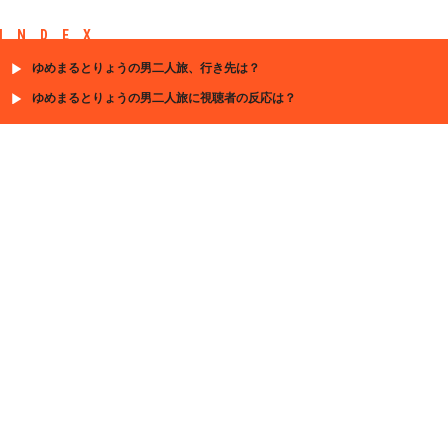
INDEX
ゆめまるとりょうの男二人旅、行き先は？
ゆめまるとりょうの男二人旅に視聴者の反応は？