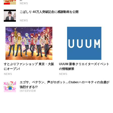
NEWS
こばしり 40万人突破記念に感謝動画を公開
NEWS
すとぷりファンショップ 東京・大阪
UUUM 新春クリエイターズイベント
にオープン!
の情報解禁
NEWS
NEWS
エゴサ、ベテラン、声がロボット…Ctuberハローキティの自虐が
強烈すぎる!?
INTERVIEW