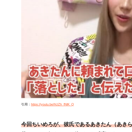
引用：
https://youtu.be/hUZh_fNlK_Q
今回ちいめろが、彼氏であるあきたん（あきら