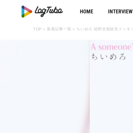
HOME
INTERVIEW
新着記事一覧
ちいめろ 給料全額紛失ドッキ
TOP
>
>