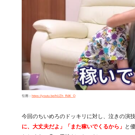
引用：
https://youtu.be/hUZh_fNlK_Q
今回のちいめろのドッキリに対し、泣きの演
に、大丈夫だよ」「また稼いでくるから」
と