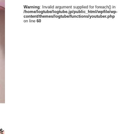
Warning
: Invalid argument supplied for foreach() in
/home/logtube/logtube.jp/public_html/wpfile/wp-
content/themes/logtube/functions/youtuber.php
on line
60
を