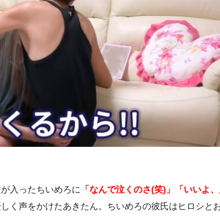
技が入ったちいめろに
「なんで泣くのさ(笑)」「いいよ、
優しく声をかけたあきたん。ちいめろの彼氏はヒロシと