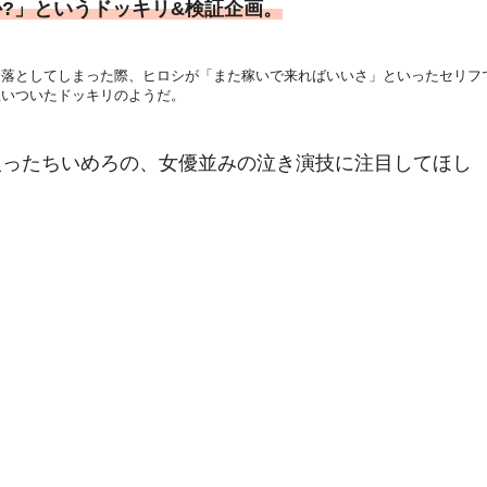
?」というドッキリ&検証企画。
を落としてしまった際、ヒロシが「また稼いで来ればいいさ」といったセリフ
思いついたドッキリのようだ。
入ったちいめろの、女優並みの泣き演技に注目してほし