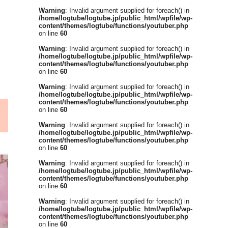
Warning
: Invalid argument supplied for foreach() in
/home/logtube/logtube.jp/public_html/wpfile/wp-
content/themes/logtube/functions/youtuber.php
on line
60
Warning
: Invalid argument supplied for foreach() in
/home/logtube/logtube.jp/public_html/wpfile/wp-
content/themes/logtube/functions/youtuber.php
on line
60
Warning
: Invalid argument supplied for foreach() in
/home/logtube/logtube.jp/public_html/wpfile/wp-
content/themes/logtube/functions/youtuber.php
on line
60
Warning
: Invalid argument supplied for foreach() in
/home/logtube/logtube.jp/public_html/wpfile/wp-
content/themes/logtube/functions/youtuber.php
on line
60
Warning
: Invalid argument supplied for foreach() in
/home/logtube/logtube.jp/public_html/wpfile/wp-
content/themes/logtube/functions/youtuber.php
on line
60
Warning
: Invalid argument supplied for foreach() in
/home/logtube/logtube.jp/public_html/wpfile/wp-
content/themes/logtube/functions/youtuber.php
on line
60