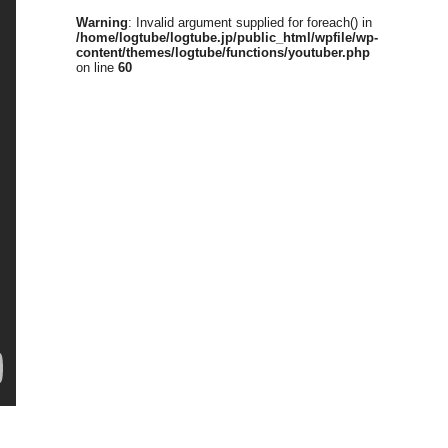
Warning
: Invalid argument supplied for foreach() in
/home/logtube/logtube.jp/public_html/wpfile/wp-
content/themes/logtube/functions/youtuber.php
on line
60