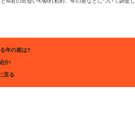
なとM君の出会いや馴れ初め、年の差などについて調査
る年の差は?
紹介!
に至る