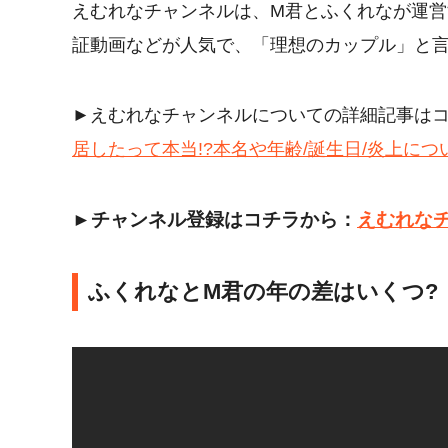
えむれなチャンネルは、M君とふくれなが運
証動画などが人気で、「理想のカップル」と
►えむれなチャンネルについての詳細記事は
居したって本当!?本名や年齢/誕生日/炎上につ
►チャンネル登録はコチラから：
えむれな
ふくれなとM君の年の差はいくつ?