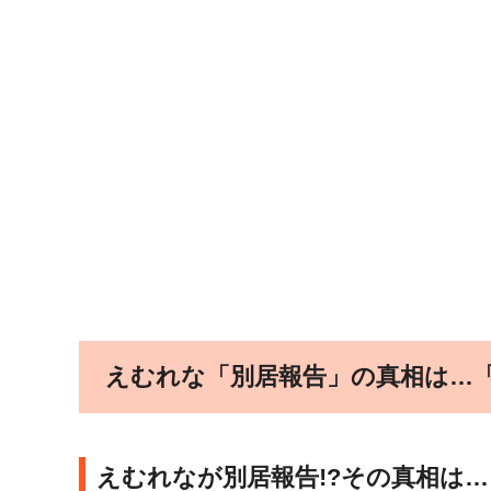
えむれな「別居報告」の真相は…「
えむれなが別居報告!?その真相は…