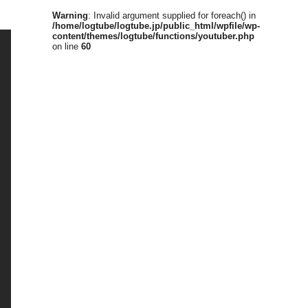
Warning
: Invalid argument supplied for foreach() in
/home/logtube/logtube.jp/public_html/wpfile/wp-
content/themes/logtube/functions/youtuber.php
on line
60