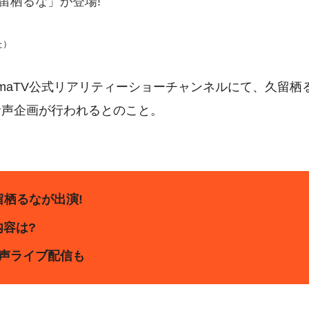
留栖るな」が登場!
た）
bemaTV公式リアリティーショーチャンネルにて、久留栖
音声企画が行われるとのこと。
留栖るなが出演!
容は?
音声ライブ配信も