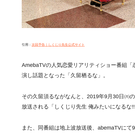
引用：
次回予告｜しくじり先生公式サイト
AmebaTVの人気恋愛リアリティショー番組
演し話題となった「久留栖るな」。
その久留須るながなんと、2019年9月30日㈪
放送される「しくじり先生 俺みたいになるな!
また、同番組は地上波放送後、abemaTVにて