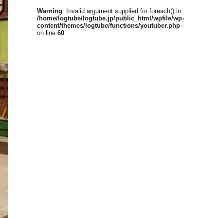
Warning
: Invalid argument supplied for foreach() in
/home/logtube/logtube.jp/public_html/wpfile/wp-
content/themes/logtube/functions/youtuber.php
on line
60