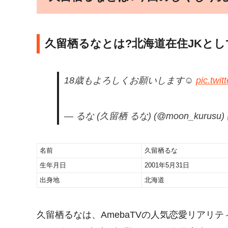
久留栖るなとは?北海道在住JKとし
18歳もよろしくお願いします☺️
pic.twi
— るな (久留栖 るな) (@moon_kurusu)
名前
久留栖るな
生年月日
2001年5月31日
出身地
北海道
久留栖るなは、AmebaTVの人気恋愛リアリ