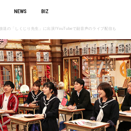
NEWS
BIZ
分放送の「しくじり先生」に出演!YouTubeで副音声のライブ配信も