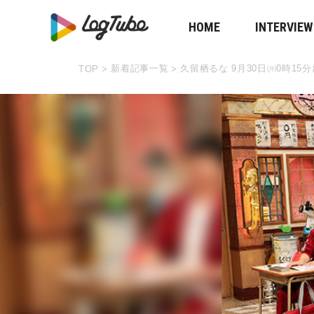
HOME
INTERVIEW
新着記事一覧
久留栖るな 9月30日㈪0時15
TOP
>
>