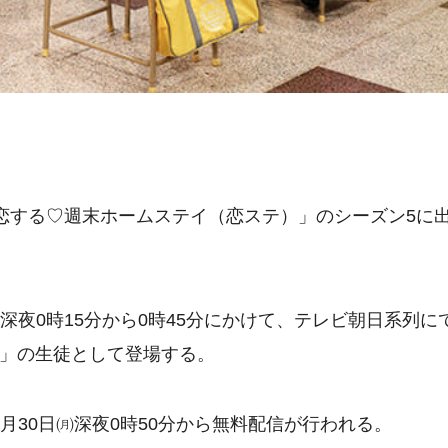
「恋する♡週末ホームステイ（恋ステ）」のシーズン5に
の深夜0時15分から0時45分にかけて、テレビ朝日系列に
!」の生徒として登場する。
9月30日㈪深夜0時50分から無料配信が行われる。