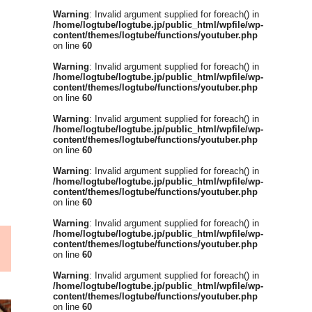
Warning
: Invalid argument supplied for foreach() in
/home/logtube/logtube.jp/public_html/wpfile/wp-
content/themes/logtube/functions/youtuber.php
on line
60
Warning
: Invalid argument supplied for foreach() in
/home/logtube/logtube.jp/public_html/wpfile/wp-
content/themes/logtube/functions/youtuber.php
on line
60
Warning
: Invalid argument supplied for foreach() in
/home/logtube/logtube.jp/public_html/wpfile/wp-
content/themes/logtube/functions/youtuber.php
on line
60
Warning
: Invalid argument supplied for foreach() in
/home/logtube/logtube.jp/public_html/wpfile/wp-
content/themes/logtube/functions/youtuber.php
on line
60
Warning
: Invalid argument supplied for foreach() in
/home/logtube/logtube.jp/public_html/wpfile/wp-
content/themes/logtube/functions/youtuber.php
on line
60
Warning
: Invalid argument supplied for foreach() in
/home/logtube/logtube.jp/public_html/wpfile/wp-
content/themes/logtube/functions/youtuber.php
on line
60