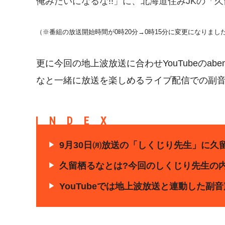
俺みたいになるな!!」に、北海道住みJKの「久
（※番組の放送開始時間が0時20分→0時15分に変更になりまし
更に今回の地上波放送に合わせYouTubeのa
なと一緒に放送を楽しめるライブ配信での副
INDEX
9月30日㈪放送の「しくじり先生」に久
久留栖るなとは?今回のしくじり先生の内
YouTubeでは地上波放送と連動した副