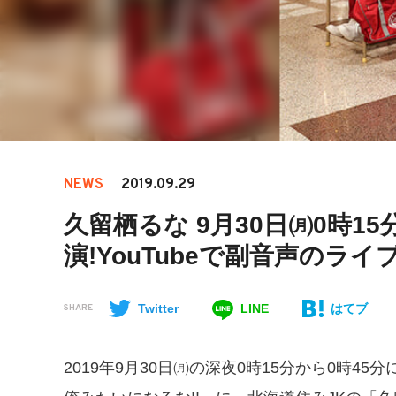
NEWS
2019.09.29
久留栖るな 9月30日㈪0時
演!YouTubeで副音声のライ
Twitter
LINE
はてブ
SHARE
2019年9月30日㈪の深夜0時15分から0時