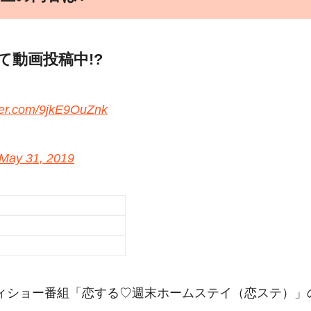
て動画投稿中!?
tter.com/9jkE9OuZnk
May 31, 2019
ティショー番組「恋する♡週末ホームステイ（恋ステ）」