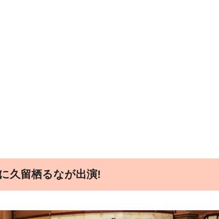
に久留栖るなが出演!