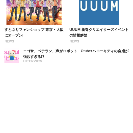
すとぷりファンショップ 東京・大阪
UUUM 新春クリエイターズイベント
にオープン!
の情報解禁
NEWS
NEWS
エゴサ、ベテラン、声がロボット…Ctuberハローキティの自虐が
強烈すぎる!?
INTERVIEW