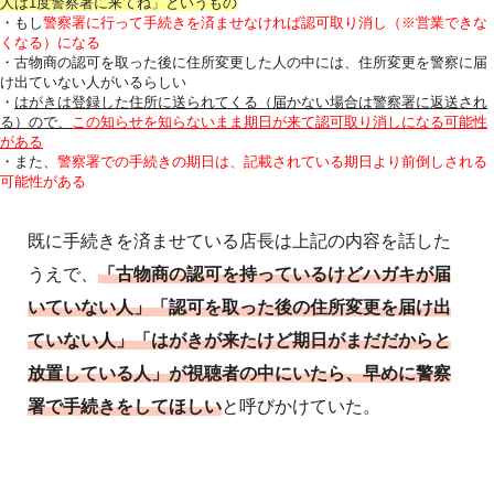
人は1度警察署に来てね」というもの
・もし
警察署に行って手続きを済ませなければ認可取り消し（※営業できな
くなる）になる
・古物商の認可を取った後に住所変更した人の中には、住所変更を警察に届
け出ていない人がいるらしい
・
はがきは登録した住所に送られてくる（届かない場合は警察署に返送され
る）ので、
この知らせを知らないまま期日が来て認可取り消しになる可能性
がある
・また、
警察署での手続きの期日は、記載されている期日より前倒しされる
可能性がある
既に手続きを済ませている店長は上記の内容を話した
うえで、
「古物商の認可を持っているけどハガキが届
いていない人」「認可を取った後の住所変更を届け出
ていない人」「はがきが来たけど期日がまだだからと
放置している人」が視聴者の中にいたら、早めに警察
署で手続きをしてほしい
と呼びかけていた。