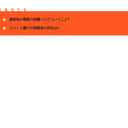
INDEX
遊楽舎が廃業の危機ってどういうこと?
コメント欄での視聴者の反応は?