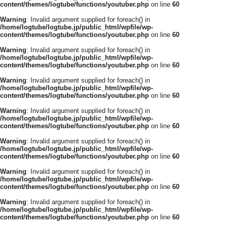
content/themes/logtube/functions/youtuber.php
on line
60
Warning
: Invalid argument supplied for foreach() in
/home/logtube/logtube.jp/public_html/wpfile/wp-
content/themes/logtube/functions/youtuber.php
on line
60
Warning
: Invalid argument supplied for foreach() in
/home/logtube/logtube.jp/public_html/wpfile/wp-
content/themes/logtube/functions/youtuber.php
on line
60
Warning
: Invalid argument supplied for foreach() in
/home/logtube/logtube.jp/public_html/wpfile/wp-
content/themes/logtube/functions/youtuber.php
on line
60
Warning
: Invalid argument supplied for foreach() in
/home/logtube/logtube.jp/public_html/wpfile/wp-
content/themes/logtube/functions/youtuber.php
on line
60
Warning
: Invalid argument supplied for foreach() in
/home/logtube/logtube.jp/public_html/wpfile/wp-
content/themes/logtube/functions/youtuber.php
on line
60
Warning
: Invalid argument supplied for foreach() in
/home/logtube/logtube.jp/public_html/wpfile/wp-
content/themes/logtube/functions/youtuber.php
on line
60
Warning
: Invalid argument supplied for foreach() in
/home/logtube/logtube.jp/public_html/wpfile/wp-
content/themes/logtube/functions/youtuber.php
on line
60