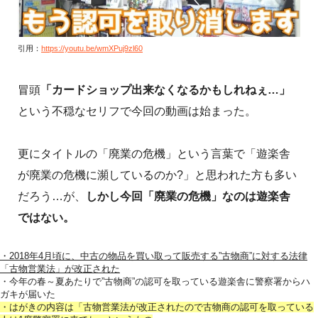
引用：
https://youtu.be/wmXPuj9zl60
冒頭
「カードショップ出来なくなるかもしれねぇ…」
という不穏なセリフで今回の動画は始まった。
更にタイトルの「廃業の危機」という言葉で「遊楽舎
が廃業の危機に瀕しているのか?」と思われた方も多い
だろう…が、
しかし今回「廃業の危機」なのは遊楽舎
ではない。
・2018年4月頃に、中古の物品を買い取って販売する”古物商”に対する法律
「古物営業法」が改正された
・今年の春～夏あたりで”古物商”の認可を取っている遊楽舎に警察署からハ
ガキが届いた
・はがきの内容は「古物営業法が改正されたので古物商の認可を取っている