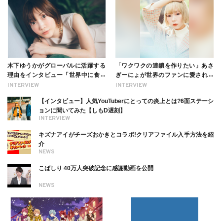
木下ゆうかがグローバルに活躍する
「ワクワクの連鎖を作りたい」あさ
理由をインタビュー「世界中に食べ
ぎーにょが世界のファンに愛される
る幸せを伝えたい」新事務所加入に
理由【インタビュー】
INTERVIEW
INTERVIEW
ついても
【インタビュー】人気YouTuberにとっての炎上とは?6面ステーシ
ョンに聞いてみた【しもD遅刻】
INTERVIEW
キズナアイがチーズおかきとコラボ!クリアファイル入手方法を紹
介
NEWS
こばしり 40万人突破記念に感謝動画を公開
NEWS