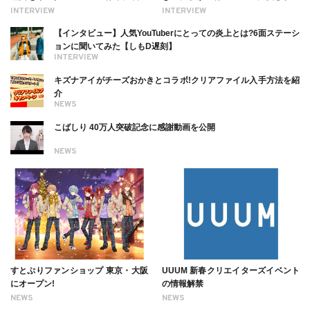
る幸せを伝えたい」新事務所加入に
理由【インタビュー】
INTERVIEW
INTERVIEW
ついても
【インタビュー】人気YouTuberにとっての炎上とは?6面ステーシ
ョンに聞いてみた【しもD遅刻】
INTERVIEW
キズナアイがチーズおかきとコラボ!クリアファイル入手方法を紹
介
NEWS
こばしり 40万人突破記念に感謝動画を公開
NEWS
すとぷりファンショップ 東京・大阪
UUUM 新春クリエイターズイベント
にオープン!
の情報解禁
NEWS
NEWS