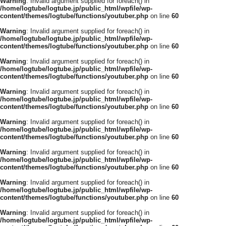
Warning
: Invalid argument supplied for foreach() in
/home/logtube/logtube.jp/public_html/wpfile/wp-
content/themes/logtube/functions/youtuber.php
on line
60
Warning
: Invalid argument supplied for foreach() in
/home/logtube/logtube.jp/public_html/wpfile/wp-
content/themes/logtube/functions/youtuber.php
on line
60
Warning
: Invalid argument supplied for foreach() in
/home/logtube/logtube.jp/public_html/wpfile/wp-
content/themes/logtube/functions/youtuber.php
on line
60
Warning
: Invalid argument supplied for foreach() in
/home/logtube/logtube.jp/public_html/wpfile/wp-
content/themes/logtube/functions/youtuber.php
on line
60
Warning
: Invalid argument supplied for foreach() in
/home/logtube/logtube.jp/public_html/wpfile/wp-
content/themes/logtube/functions/youtuber.php
on line
60
Warning
: Invalid argument supplied for foreach() in
/home/logtube/logtube.jp/public_html/wpfile/wp-
content/themes/logtube/functions/youtuber.php
on line
60
Warning
: Invalid argument supplied for foreach() in
/home/logtube/logtube.jp/public_html/wpfile/wp-
content/themes/logtube/functions/youtuber.php
on line
60
Warning
: Invalid argument supplied for foreach() in
/home/logtube/logtube.jp/public_html/wpfile/wp-