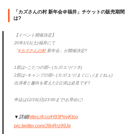
「カズさんの村 新年会＠福井」チケットの販売期間
は?
【イベント開催決定】
20年1/11(土)福井にて
「
#カズさんの村
新年会」が開催決定?
1部は~こたつの部~ (カズ/エリ/ツネ)
2部は~キャンプの部~ (カズ/エリ/まぐにぃ/まぐねぇ)
出演者と趣向を変えた2公演は必見です?
申込は12/15(日)23:00まで!お早めに!
▼詳細
https://t.co/H93PeyKtoo
pic.twitter.com/J9nRrz99Je