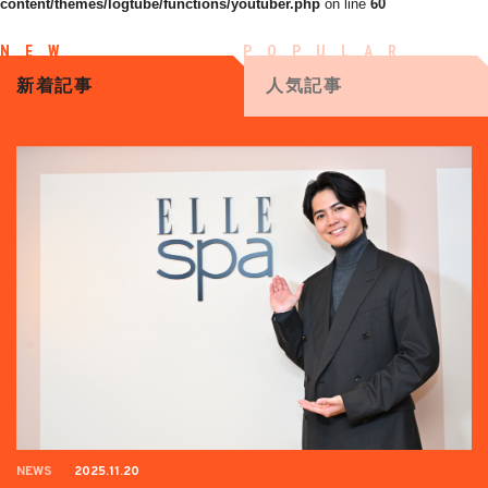
content/themes/logtube/functions/youtuber.php
on line
60
新着記事
人気記事
NEWS
2025.11.20