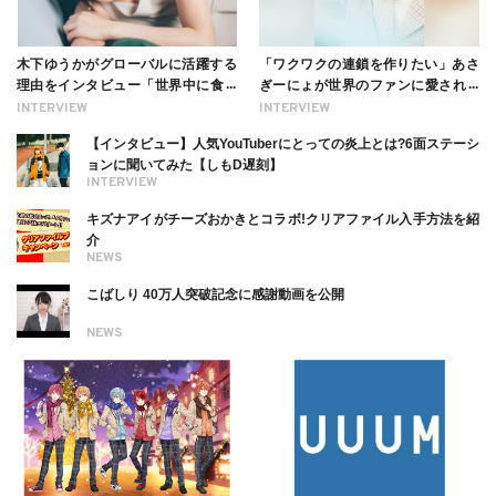
木下ゆうかがグローバルに活躍する
「ワクワクの連鎖を作りたい」あさ
理由をインタビュー「世界中に食べ
ぎーにょが世界のファンに愛される
る幸せを伝えたい」新事務所加入に
理由【インタビュー】
INTERVIEW
INTERVIEW
ついても
【インタビュー】人気YouTuberにとっての炎上とは?6面ステーシ
ョンに聞いてみた【しもD遅刻】
INTERVIEW
キズナアイがチーズおかきとコラボ!クリアファイル入手方法を紹
介
NEWS
こばしり 40万人突破記念に感謝動画を公開
NEWS