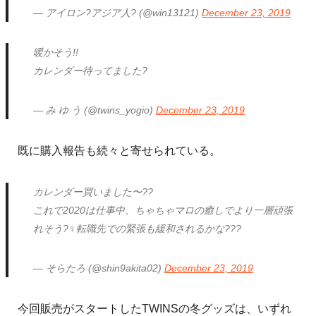
— アイロン?アジア人? (@win13121)
December 23, 2019
暖かそう!!
カレンダー待ってました?
— み ゆ う (@twins_yogio)
December 23, 2019
既に購入報告も続々と寄せられている。
カレンダー買いました〜??
これで2020は仕事中、ちゃちゃマロの癒しでより一層頑張
れそう?‍♀️転職先での緊張も緩和されるかな??‍?
— そらたろ (@shin9akita02)
December 23, 2019
今回販売がスタートしたTWINSの冬グッズは、いずれ