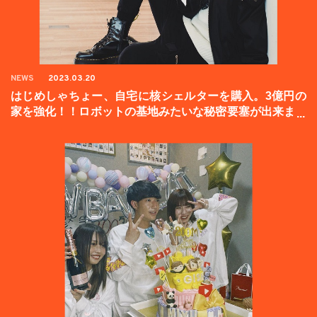
NEWS
2023.03.20
はじめしゃちょー、自宅に核シェルターを購入。3億円の
家を強化！！ロボットの基地みたいな秘密要塞が出来まし
た。