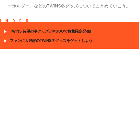
ーホルダー」などのTWINS冬グッズについてまとめていこう。
INDEX
TWINS 待望の冬グッズがMUUUで数量限定発売!
ファンに大好評のTWINS冬グッズをゲットしよう!