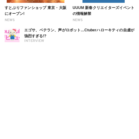
すとぷりファンショップ 東京・大阪
UUUM 新春クリエイターズイベント
にオープン!
の情報解禁
NEWS
NEWS
エゴサ、ベテラン、声がロボット…Ctuberハローキティの自虐が
強烈すぎる!?
INTERVIEW