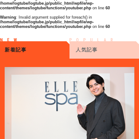
/home/logtube/logtube.jp/public_html/wpfile/wp-
content/themes/logtube/functions/youtuber.php
on line
60
Warning
: Invalid argument supplied for foreach() in
/home/logtube/logtube.jp/public_html/wpfile/wp-
content/themes/logtube/functions/youtuber.php
on line
60
新着記事
人気記事