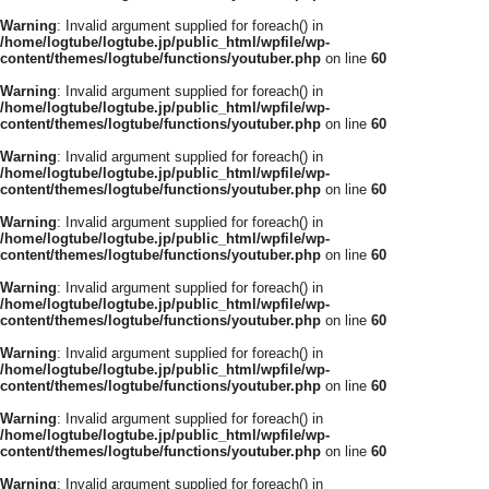
Warning
: Invalid argument supplied for foreach() in
/home/logtube/logtube.jp/public_html/wpfile/wp-
content/themes/logtube/functions/youtuber.php
on line
60
Warning
: Invalid argument supplied for foreach() in
/home/logtube/logtube.jp/public_html/wpfile/wp-
content/themes/logtube/functions/youtuber.php
on line
60
Warning
: Invalid argument supplied for foreach() in
/home/logtube/logtube.jp/public_html/wpfile/wp-
content/themes/logtube/functions/youtuber.php
on line
60
Warning
: Invalid argument supplied for foreach() in
/home/logtube/logtube.jp/public_html/wpfile/wp-
content/themes/logtube/functions/youtuber.php
on line
60
Warning
: Invalid argument supplied for foreach() in
/home/logtube/logtube.jp/public_html/wpfile/wp-
content/themes/logtube/functions/youtuber.php
on line
60
Warning
: Invalid argument supplied for foreach() in
/home/logtube/logtube.jp/public_html/wpfile/wp-
content/themes/logtube/functions/youtuber.php
on line
60
Warning
: Invalid argument supplied for foreach() in
/home/logtube/logtube.jp/public_html/wpfile/wp-
content/themes/logtube/functions/youtuber.php
on line
60
Warning
: Invalid argument supplied for foreach() in