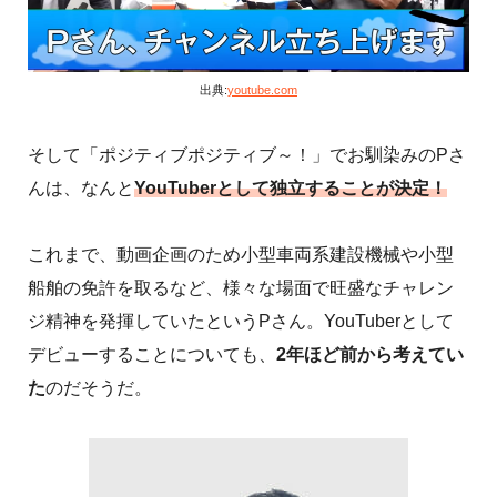
出典:
youtube.com
そして「ポジティブポジティブ～！」でお馴染みのPさ
んは、なんと
YouTuberとして独立することが決定！
これまで、動画企画のため小型車両系建設機械や小型
船舶の免許を取るなど、様々な場面で旺盛なチャレン
ジ精神を発揮していたというPさん。YouTuberとして
デビューすることについても、
2年ほど前から考えてい
た
のだそうだ。