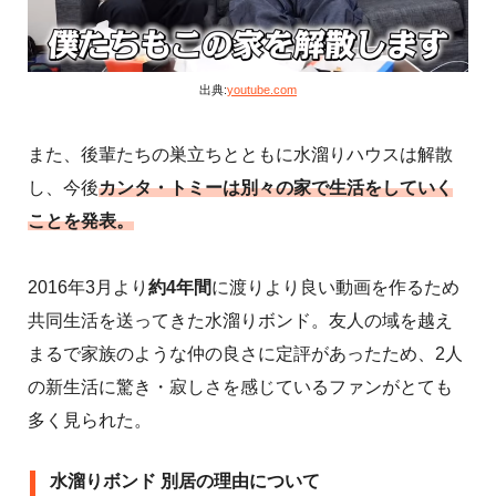
出典:
youtube.com
また、後輩たちの巣立ちとともに水溜りハウスは解散
し、今後
カンタ・トミーは別々の家で生活をしていく
ことを発表。
2016年3月より
約4年間
に渡りより良い動画を作るため
共同生活を送ってきた水溜りボンド。友人の域を越え
まるで家族のような仲の良さに定評があったため、2人
の新生活に驚き・寂しさを感じているファンがとても
多く見られた。
水溜りボンド 別居の理由について