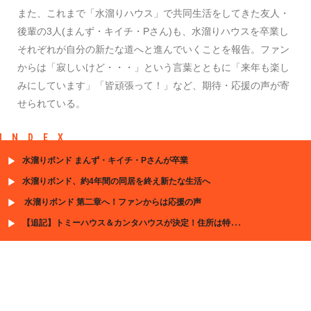
また、これまで「水溜りハウス」で共同生活をしてきた友人・
後輩の3人(まんず・キイチ・Pさん)も、水溜りハウスを卒業し
それぞれが自分の新たな道へと進んでいくことを報告。ファン
からは「寂しいけど・・・」という言葉とともに「来年も楽し
みにしています」「皆頑張って！」など、期待・応援の声が寄
せられている。
INDEX
水溜りボンド まんず・キイチ・Pさんが卒業
水溜りボンド、約4年間の同居を終え新たな生活へ
水溜りボンド 第二章へ！ファンからは応援の声
【追記】トミーハウス＆カンタハウスが決定！住所は特定されている?