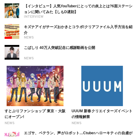
ついても
【インタビュー】人気YouTuberにとっての炎上とは?6面ステーシ
ョンに聞いてみた【しもD遅刻】
INTERVIEW
キズナアイがチーズおかきとコラボ!クリアファイル入手方法を紹
介
NEWS
こばしり 40万人突破記念に感謝動画を公開
NEWS
すとぷりファンショップ 東京・大阪
UUUM 新春クリエイターズイベント
にオープン!
の情報解禁
NEWS
NEWS
エゴサ、ベテラン、声がロボット…Ctuberハローキティの自虐が