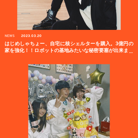
NEWS
2023.03.20
はじめしゃちょー、自宅に核シェルターを購入。3億円の
家を強化！！ロボットの基地みたいな秘密要塞が出来まし
た。