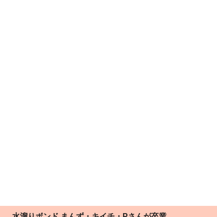
水溜りボンド まんず・キイチ・Pさんが卒業