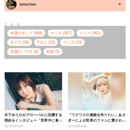
tamachan
TAG
水溜りボンド (484)
カンタ (367)
トミー (362)
キイチ (36)
Pさん (23)
マンズ (13)
水溜りハウス (6)
別居 (3)
木下ゆうかがグローバルに活躍する
「ワクワクの連鎖を作りたい」あさ
理由をインタビュー「世界中に食べ
ぎーにょが世界のファンに愛される
る幸せを伝えたい」新事務所加入に
理由【インタビュー】
INTERVIEW
INTERVIEW