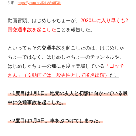
引用：
https://youtu.be/lDtLASx8F3k
動画冒頭、はじめしゃちょーが、
2020年に入り早くも2
回交通事故を起こした
ことを報告した。
といってもその交通事故を起こしたのは、はじめしゃ
ちょ―ではなく、はじめしゃちょ―のチャンネルや、
はじめしゃちょ―の畑にも度々登場している
「ゴッチ
さん」（※動画では一般男性として匿名出演）
だ。
・1度目は1月1日。地元の友人と初詣に向かっている最
中に交通事故を起こした。
・2度目は1月4日。車をぶつけてしまった。