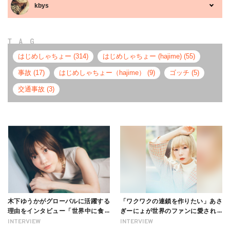
kbys
TAG
はじめしゃちょー (314)
はじめしゃちょー (hajime) (55)
事故 (17)
はじめしゃちょー（hajime） (9)
ゴッチ (5)
交通事故 (3)
木下ゆうかがグローバルに活躍する
「ワクワクの連鎖を作りたい」あさ
理由をインタビュー「世界中に食べ
ぎーにょが世界のファンに愛される
る幸せを伝えたい」新事務所加入に
理由【インタビュー】
INTERVIEW
INTERVIEW