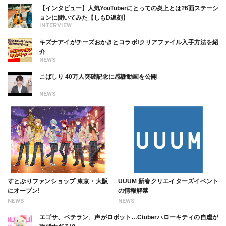
ついても
【インタビュー】人気YouTuberにとっての炎上とは?6面ステーシ
ョンに聞いてみた【しもD遅刻】
INTERVIEW
キズナアイがチーズおかきとコラボ!クリアファイル入手方法を紹
介
NEWS
こばしり 40万人突破記念に感謝動画を公開
NEWS
すとぷりファンショップ 東京・大阪
UUUM 新春クリエイターズイベント
にオープン!
の情報解禁
NEWS
NEWS
エゴサ、ベテラン、声がロボット…Ctuberハローキティの自虐が