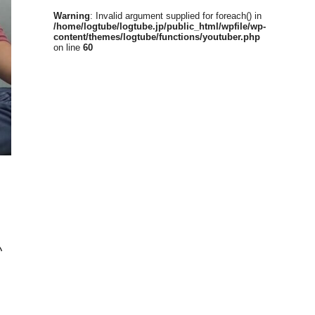
Warning
: Invalid argument supplied for foreach() in
/home/logtube/logtube.jp/public_html/wpfile/wp-
content/themes/logtube/functions/youtuber.php
on line
60
い