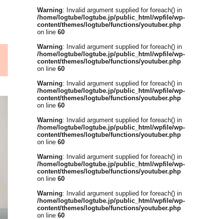
Warning
: Invalid argument supplied for foreach() in
/home/logtube/logtube.jp/public_html/wpfile/wp-
content/themes/logtube/functions/youtuber.php
on line
60
Warning
: Invalid argument supplied for foreach() in
/home/logtube/logtube.jp/public_html/wpfile/wp-
content/themes/logtube/functions/youtuber.php
on line
60
Warning
: Invalid argument supplied for foreach() in
/home/logtube/logtube.jp/public_html/wpfile/wp-
content/themes/logtube/functions/youtuber.php
on line
60
Warning
: Invalid argument supplied for foreach() in
/home/logtube/logtube.jp/public_html/wpfile/wp-
content/themes/logtube/functions/youtuber.php
on line
60
Warning
: Invalid argument supplied for foreach() in
/home/logtube/logtube.jp/public_html/wpfile/wp-
content/themes/logtube/functions/youtuber.php
on line
60
Warning
: Invalid argument supplied for foreach() in
/home/logtube/logtube.jp/public_html/wpfile/wp-
content/themes/logtube/functions/youtuber.php
on line
60