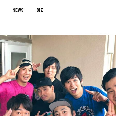
NEWS
BIZ
！