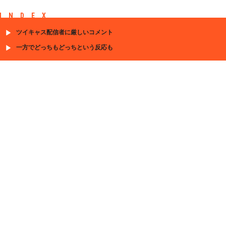
INDEX
ツイキャス配信者に厳しいコメント
一方でどっちもどっちという反応も