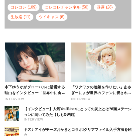
コレコレ (109)
コレコレチャンネル (50)
暴露 (28)
生放送 (11)
ツイキャス (6)
木下ゆうかがグローバルに活躍する
「ワクワクの連鎖を作りたい」あさ
理由をインタビュー「世界中に食べ
ぎーにょが世界のファンに愛される
る幸せを伝えたい」新事務所加入に
理由【インタビュー】
INTERVIEW
INTERVIEW
ついても
【インタビュー】人気YouTuberにとっての炎上とは?6面ステーシ
ョンに聞いてみた【しもD遅刻】
INTERVIEW
キズナアイがチーズおかきとコラボ!クリアファイル入手方法を紹
介