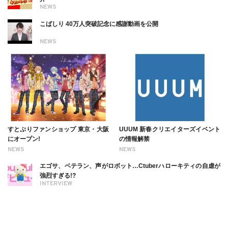
NEWS
こばしり 40万人突破記念に感謝動画を公開
NEWS
すとぷりファンショップ 東京・大阪
UUUM 新春クリエイターズイベント
にオープン!
の情報解禁
NEWS
NEWS
エゴサ、ベテラン、声がロボット…Ctuberハローキティの自虐が
強烈すぎる!?
INTERVIEW