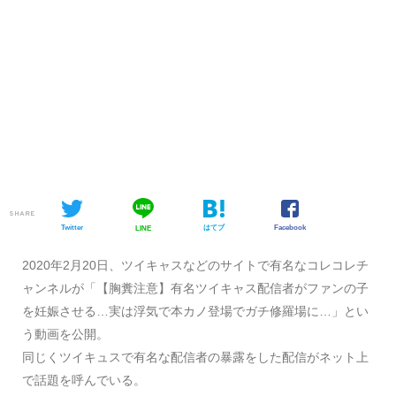
SHARE
Twitter
はてブ
Facebook
LINE
2020年2月20日、ツイキャスなどのサイトで有名なコレコレチ
ャンネルが「【胸糞注意】有名ツイキャス配信者がファンの子
を妊娠させる…実は浮気で本カノ登場でガチ修羅場に…」とい
う動画を公開。
同じくツイキュスで有名な配信者の暴露をした配信がネット上
で話題を呼んでいる。