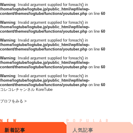
Warning
: Invalid argument supplied for foreach() in
/home/logtube/logtube.jp/public_html/wpfile/wp-
content/themes/logtube/functions/youtuber.php
on line
60
Warning
: Invalid argument supplied for foreach() in
/home/logtube/logtube.jp/public_html/wpfile/wp-
content/themes/logtube/functions/youtuber.php
on line
60
Warning
: Invalid argument supplied for foreach() in
/home/logtube/logtube.jp/public_html/wpfile/wp-
content/themes/logtube/functions/youtuber.php
on line
60
Warning
: Invalid argument supplied for foreach() in
/home/logtube/logtube.jp/public_html/wpfile/wp-
content/themes/logtube/functions/youtuber.php
on line
60
Warning
: Invalid argument supplied for foreach() in
/home/logtube/logtube.jp/public_html/wpfile/wp-
content/themes/logtube/functions/youtuber.php
on line
60
コレコレチャンネル KoreTube
プロフをみる >
新着記事
人気記事