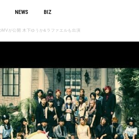
NEWS
BIZ
のMVが公開 木下ゆうか&ラファエルも出演