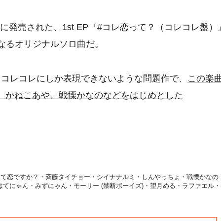
日に発売された、1st EP『#コレ恋って？（コレコレ盤）
なるオリジナルソロ曲だ。
るコレコレにしか表現できないような問題作で、
この楽
、かねこあや、戦慄かなのなどをはじめとした
って恋ですか？・斉藤タイチョー・シイナナルミ・しんやっちょ・戦慄かなの
・はてにゃん・みずにゃん・モーリー (禁断ボーイズ)・望月める・ラファエル