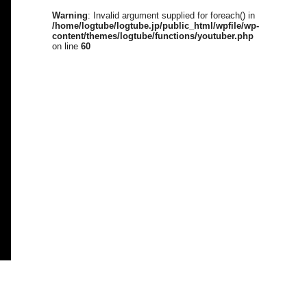
Warning
: Invalid argument supplied for foreach() in
/home/logtube/logtube.jp/public_html/wpfile/wp-
content/themes/logtube/functions/youtuber.php
on line
60