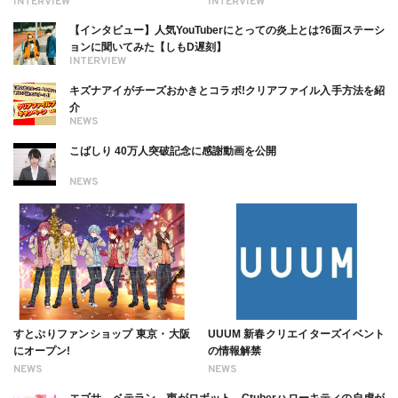
INTERVIEW
INTERVIEW
ついても
【インタビュー】人気YouTuberにとっての炎上とは?6面ステーシ
ョンに聞いてみた【しもD遅刻】
INTERVIEW
キズナアイがチーズおかきとコラボ!クリアファイル入手方法を紹
介
NEWS
こばしり 40万人突破記念に感謝動画を公開
NEWS
すとぷりファンショップ 東京・大阪
UUUM 新春クリエイターズイベント
にオープン!
の情報解禁
NEWS
NEWS