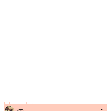
AUTHOR
kbys