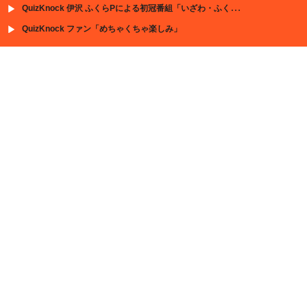
QuizKnock 伊沢 ふくらPによる初冠番組「いざわ・ふくらの解けば解くほど賢くなるクイズ」放送決定
QuizKnock ファン「めちゃくちゃ楽しみ」