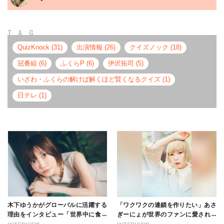
TAG
QuizKnock (31)
出演情報 (26)
クイズノック (18)
冠番組 (6)
ふくらP (6)
伊沢拓司 (5)
いざわ・ふくらの解けば解くほど賢くなるクイズ (1)
日テレ (1)
木下ゆうかがグローバルに活躍する
「ワクワクの連鎖を作りたい」あさ
理由をインタビュー「世界中に食べ
ぎーにょが世界のファンに愛される
る幸せを伝えたい」新事務所加入に
理由【インタビュー】