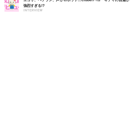
エゴサ、ベテラン、声がロボット…Ctuberハローキティの自虐が
強烈すぎる!?
INTERVIEW