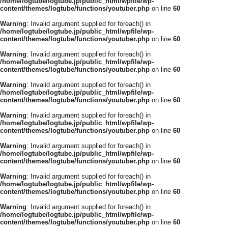
/home/logtube/logtube.jp/public_html/wpfile/wp-
content/themes/logtube/functions/youtuber.php
on line
60
Warning
: Invalid argument supplied for foreach() in
/home/logtube/logtube.jp/public_html/wpfile/wp-
content/themes/logtube/functions/youtuber.php
on line
60
Warning
: Invalid argument supplied for foreach() in
/home/logtube/logtube.jp/public_html/wpfile/wp-
content/themes/logtube/functions/youtuber.php
on line
60
Warning
: Invalid argument supplied for foreach() in
/home/logtube/logtube.jp/public_html/wpfile/wp-
content/themes/logtube/functions/youtuber.php
on line
60
Warning
: Invalid argument supplied for foreach() in
/home/logtube/logtube.jp/public_html/wpfile/wp-
content/themes/logtube/functions/youtuber.php
on line
60
Warning
: Invalid argument supplied for foreach() in
/home/logtube/logtube.jp/public_html/wpfile/wp-
content/themes/logtube/functions/youtuber.php
on line
60
Warning
: Invalid argument supplied for foreach() in
/home/logtube/logtube.jp/public_html/wpfile/wp-
content/themes/logtube/functions/youtuber.php
on line
60
Warning
: Invalid argument supplied for foreach() in
/home/logtube/logtube.jp/public_html/wpfile/wp-
content/themes/logtube/functions/youtuber.php
on line
60