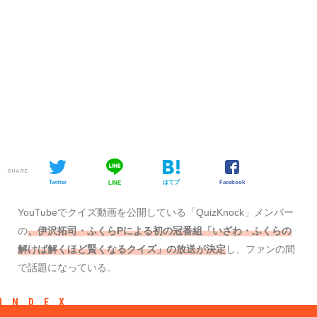
SHARE
Twitter
はてブ
Facebook
LINE
YouTubeでクイズ動画を公開している「QuizKnock」メンバー
の
、伊沢拓司・ふくらPによる初の冠番組「いざわ・ふくらの
解けば解くほど賢くなるクイズ」の放送が決定
し、ファンの間
で話題になっている。
INDEX