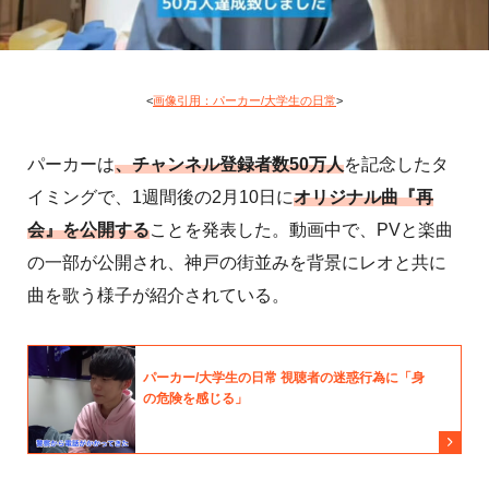
<
画像引用：パーカー/大学生の日常
>
パーカーは
、チャンネル登録者数50万人
を記念したタ
イミングで、1週間後の2月10日に
オリジナル曲『再
会』を公開する
ことを発表した。動画中で、PVと楽曲
の一部が公開され、神戸の街並みを背景にレオと共に
曲を歌う様子が紹介されている。