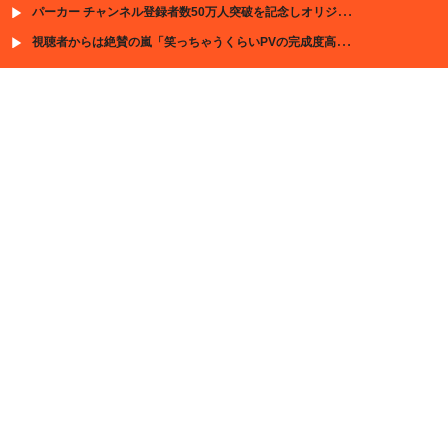
パーカー チャンネル登録者数50万人突破を記念しオリジナル曲『再会』を発表
視聴者からは絶賛の嵐「笑っちゃうくらいPVの完成度高い」