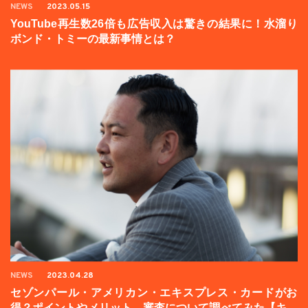
NEWS
2023.05.15
YouTube再生数26倍も広告収入は驚きの結果に！水溜り
ボンド・トミーの最新事情とは？
NEWS
2023.04.28
セゾンパール・アメリカン・エキスプレス・カードがお
得？ポイントやメリット、審査について調べてみた【キャ