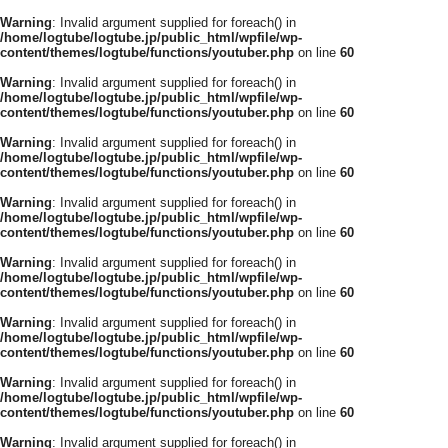
Warning
: Invalid argument supplied for foreach() in
/home/logtube/logtube.jp/public_html/wpfile/wp-
content/themes/logtube/functions/youtuber.php
on line
60
Warning
: Invalid argument supplied for foreach() in
/home/logtube/logtube.jp/public_html/wpfile/wp-
content/themes/logtube/functions/youtuber.php
on line
60
Warning
: Invalid argument supplied for foreach() in
/home/logtube/logtube.jp/public_html/wpfile/wp-
content/themes/logtube/functions/youtuber.php
on line
60
Warning
: Invalid argument supplied for foreach() in
/home/logtube/logtube.jp/public_html/wpfile/wp-
content/themes/logtube/functions/youtuber.php
on line
60
Warning
: Invalid argument supplied for foreach() in
/home/logtube/logtube.jp/public_html/wpfile/wp-
content/themes/logtube/functions/youtuber.php
on line
60
Warning
: Invalid argument supplied for foreach() in
/home/logtube/logtube.jp/public_html/wpfile/wp-
content/themes/logtube/functions/youtuber.php
on line
60
Warning
: Invalid argument supplied for foreach() in
/home/logtube/logtube.jp/public_html/wpfile/wp-
content/themes/logtube/functions/youtuber.php
on line
60
Warning
: Invalid argument supplied for foreach() in