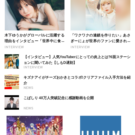
木下ゆうかがグローバルに活躍する
「ワクワクの連鎖を作りたい」あさ
理由をインタビュー「世界中に食べ
ぎーにょが世界のファンに愛される
る幸せを伝えたい」新事務所加入に
理由【インタビュー】
INTERVIEW
INTERVIEW
ついても
【インタビュー】人気YouTuberにとっての炎上とは?6面ステーシ
ョンに聞いてみた【しもD遅刻】
INTERVIEW
キズナアイがチーズおかきとコラボ!クリアファイル入手方法を紹
介
NEWS
こばしり 40万人突破記念に感謝動画を公開
NEWS