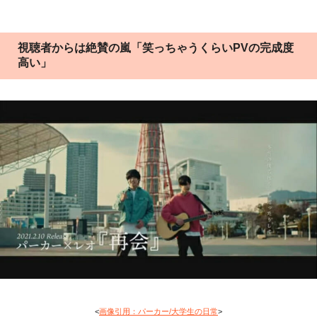
視聴者からは絶賛の嵐「笑っちゃうくらいPVの完成度
高い」
<
画像引用：パーカー/大学生の日常
>