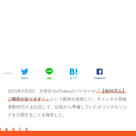
SHARE
Twitter
はてブ
Facebook
LINE
2021年2月3日、大学生YouTuberのパーカーが
「【祝50万人】
ご報告があります！」
という動画を投稿した。チャンネル登録
者数50万人を記念して、以前から準備していたオリジナルソン
グを公開することを報告した。
INDEX