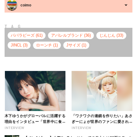
coimo
TAG
パパラピーズ (61)
アパレルブランド (36)
じんじん (33)
JINCL (3)
ローンチ (1)
Jサイズ (1)
木下ゆうかがグローバルに活躍する
「ワクワクの連鎖を作りたい」あさ
理由をインタビュー「世界中に食べ
ぎーにょが世界のファンに愛される
る幸せを伝えたい」新事務所加入に
理由【インタビュー】
INTERVIEW
INTERVIEW
ついても