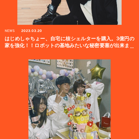
NEWS
2023.03.20
はじめしゃちょー、自宅に核シェルターを購入。3億円の
家を強化！！ロボットの基地みたいな秘密要塞が出来まし
た。