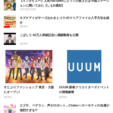
【インタビュー】人気YouTuberにとっての炎上とは?6面ステーシ
ョンに聞いてみた【しもD遅刻】
INTERVIEW
キズナアイがチーズおかきとコラボ!クリアファイル入手方法を紹
介
NEWS
こばしり 40万人突破記念に感謝動画を公開
NEWS
すとぷりファンショップ 東京・大阪
UUUM 新春クリエイターズイベント
にオープン!
の情報解禁
NEWS
NEWS
エゴサ、ベテラン、声がロボット…Ctuberハローキティの自虐が
強烈すぎる!?