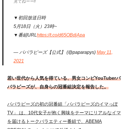
見てねーー‼️
▼初回放送日時
5月18日（火）23時~
▼番組URL
https://t.co/d65OBdjApa
— パパラピーズ【公式】 (@paparapys)
May 11,
2021
若い世代から人気を得ている、男女コンビYouTuberパ
パラピーズが、自身らの冠番組決定を報告した。
パパラピーズの初の冠番組「パパラピーズのイマっぽ
TV」 は、10代女子が抱く興味をテーマにリアルなイマ
を届けるトークバラエティー番組で、ABEMA