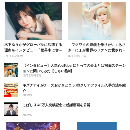
木下ゆうかがグローバルに活躍する
「ワクワクの連鎖を作りたい」あさ
理由をインタビュー「世界中に食べ
ぎーにょが世界のファンに愛される
る幸せを伝えたい」新事務所加入に
理由【インタビュー】
INTERVIEW
INTERVIEW
ついても
【インタビュー】人気YouTuberにとっての炎上とは?6面ステーシ
ョンに聞いてみた【しもD遅刻】
INTERVIEW
キズナアイがチーズおかきとコラボ!クリアファイル入手方法を紹
介
NEWS
こばしり 40万人突破記念に感謝動画を公開
NEWS