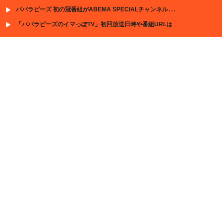
パパラピーズ 初の冠番組がABEMA SPECIALチャンネルで放送決定
「パパラピーズのイマっぽTV」初回放送日時や番組URLは