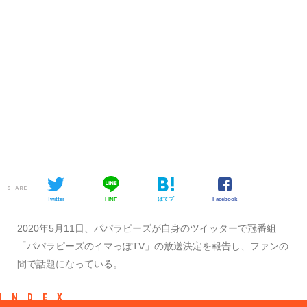
SHARE
Twitter
はてブ
Facebook
LINE
2020年5月11日、パパラピーズが自身のツイッターで冠番組
「パパラピーズのイマっぽTV」の放送決定を報告し、ファンの
間で話題になっている。
INDEX