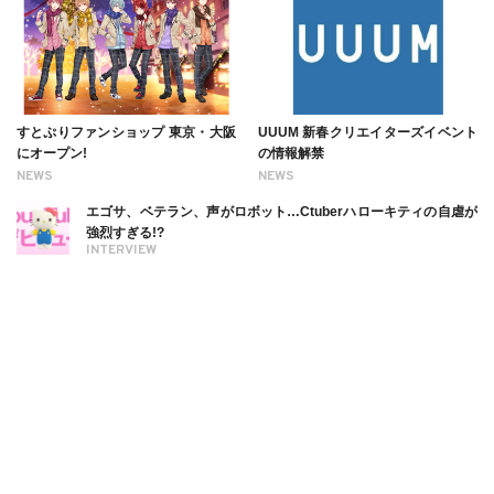
すとぷりファンショップ 東京・大阪
UUUM 新春クリエイターズイベント
にオープン!
の情報解禁
NEWS
NEWS
エゴサ、ベテラン、声がロボット…Ctuberハローキティの自虐が
強烈すぎる!?
INTERVIEW