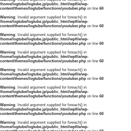
/home/logtube/logtube.jp/public_html/wpfile/wp-
content/themes/logtube/functions/youtuber.php
on line
60
Warning
: Invalid argument supplied for foreach() in
/home/logtube/logtube.jp/public_html/wpfile/wp-
content/themes/logtube/functions/youtuber.php
on line
60
Warning
: Invalid argument supplied for foreach() in
/home/logtube/logtube.jp/public_html/wpfile/wp-
content/themes/logtube/functions/youtuber.php
on line
60
Warning
: Invalid argument supplied for foreach() in
/home/logtube/logtube.jp/public_html/wpfile/wp-
content/themes/logtube/functions/youtuber.php
on line
60
Warning
: Invalid argument supplied for foreach() in
/home/logtube/logtube.jp/public_html/wpfile/wp-
content/themes/logtube/functions/youtuber.php
on line
60
Warning
: Invalid argument supplied for foreach() in
/home/logtube/logtube.jp/public_html/wpfile/wp-
content/themes/logtube/functions/youtuber.php
on line
60
Warning
: Invalid argument supplied for foreach() in
/home/logtube/logtube.jp/public_html/wpfile/wp-
content/themes/logtube/functions/youtuber.php
on line
60
Warning
: Invalid argument supplied for foreach() in
/home/logtube/logtube.jp/public_html/wpfile/wp-