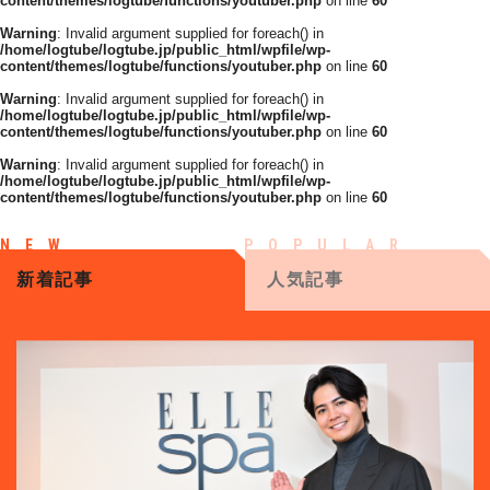
content/themes/logtube/functions/youtuber.php
on line
60
Warning
: Invalid argument supplied for foreach() in
/home/logtube/logtube.jp/public_html/wpfile/wp-
content/themes/logtube/functions/youtuber.php
on line
60
Warning
: Invalid argument supplied for foreach() in
/home/logtube/logtube.jp/public_html/wpfile/wp-
content/themes/logtube/functions/youtuber.php
on line
60
Warning
: Invalid argument supplied for foreach() in
/home/logtube/logtube.jp/public_html/wpfile/wp-
content/themes/logtube/functions/youtuber.php
on line
60
新着記事
人気記事