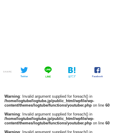
SHARE
Twitter
はてブ
Facebook
LINE
Warning
: Invalid argument supplied for foreach() in
/home/logtube/logtube.jp/public_html/wpfile/wp-
content/themes/logtube/functions/youtuber.php
on line
60
Warning
: Invalid argument supplied for foreach() in
/home/logtube/logtube.jp/public_html/wpfile/wp-
content/themes/logtube/functions/youtuber.php
on line
60
Warning
: Invalid argument supplied for foreach() in