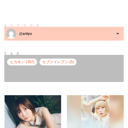
AUTHOR
@ariiyu
TAG
ヒカキン (357)
セブンイレブン (5)