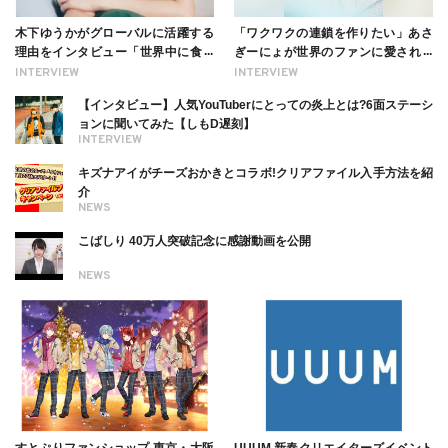
木下ゆうかがグローバルに活躍する
「ワクワクの連鎖を作りたい」あさ
理由をインタビュー「世界中に食べ
ぎーにょが世界のファンに愛される
る幸せを伝えたい」新事務所加入に
理由【インタビュー】
INTERVIEW
INTERVIEW
ついても
【インタビュー】人気YouTuberにとっての炎上とは?6面ステーシ
ョンに聞いてみた【しもD遅刻】
INTERVIEW
キズナアイがチーズおかきとコラボ!クリアファイル入手方法を紹
介
NEWS
こばしり 40万人突破記念に感謝動画を公開
NEWS
すとぷりファンショップ 東京・大阪
UUUM 新春クリエイターズイベント