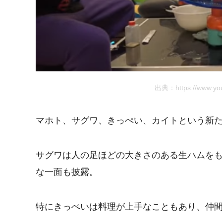
出典：https://www.yo
マホト、サグワ、きっぺい、カイトという新
サグワは人の足ほどの大きさのある生ハムを
な一面も披露。
特にきっぺいは料理が上手なこともあり、仲