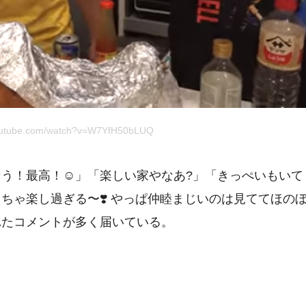
utube.com/watch?v=W7YfH50bLUQ
う！最高！☺︎」「楽しい家やなあ?」「きっぺいもいて
ちゃ楽し過ぎる〜❣️ やっぱ仲睦まじいのは見ててほの
れたコメントが多く届いている。