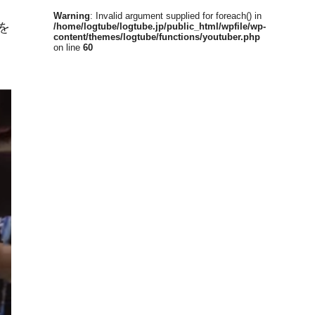
Warning
: Invalid argument supplied for foreach() in
を
/home/logtube/logtube.jp/public_html/wpfile/wp-
content/themes/logtube/functions/youtuber.php
on line
60