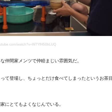
utube.com/watch?v=W7YfH50bLUQ
たな仲間家メンツで仲睦まじい雰囲気だ。
もって登場し、ちょっとだけ食べてしまったというお茶
間家にとてもよくなじんでいる。