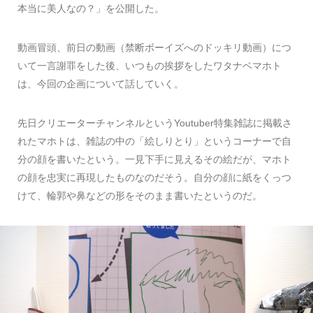
本当に美人なの？」を公開した。
動画冒頭、前日の動画（禁断ボーイズへのドッキリ動画）につ
いて一言謝罪をした後、いつもの挨拶をしたワタナベマホト
は、今回の企画について話していく。
先日クリエーターチャンネルというYoutuber特集雑誌に掲載さ
れたマホトは、雑誌の中の「絵しりとり」というコーナーで自
分の顔を書いたという。一見下手に見えるその絵だが、マホト
の顔を忠実に再現したものなのだそう。自分の顔に紙をくっつ
けて、輪郭や鼻などの形をそのまま書いたというのだ。