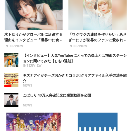
木下ゆうかがグローバルに活躍する
「ワクワクの連鎖を作りたい」あさ
理由をインタビュー「世界中に食べ
ぎーにょが世界のファンに愛される
る幸せを伝えたい」新事務所加入に
理由【インタビュー】
INTERVIEW
INTERVIEW
ついても
【インタビュー】人気YouTuberにとっての炎上とは?6面ステーシ
ョンに聞いてみた【しもD遅刻】
INTERVIEW
キズナアイがチーズおかきとコラボ!クリアファイル入手方法を紹
介
NEWS
こばしり 40万人突破記念に感謝動画を公開
NEWS