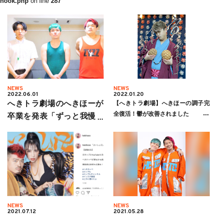
hook.php
on line
287
NEWS
NEWS
2022.06.01
2022.01.20
へきトラ劇場のへきほーが
【へきトラ劇場】へきほーの調子完
全復活！鬱が改善されました
卒業を発表「ずっと我慢し
てた」
NEWS
NEWS
2021.07.12
2021.05.28