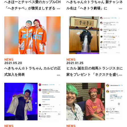
へきほーとチャベス愛のカップルCH
へきちゃん☆トラちゃん 新チャンネ
「へきチャベ」が微笑ましすぎる
ル名は「へきトラ劇場」に
NEWS
NEWS
2021.05.20
2021.01.25
へきちゃん☆トラちゃん カルビの正
ヒカル 誕生日の相馬トランジスタに
式加入を発表
家をプレゼント 「ネクステを盛り上
げてくれた報酬」
NEWS
NEWS