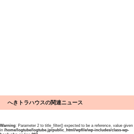
へきトラハウスの関連ニュース
Warning
: Parameter 2 to title_filter() expected to be a reference, value given
in
/home/logtube/logtube.jp/public_html/wpfile/wp-includes/class-wp-