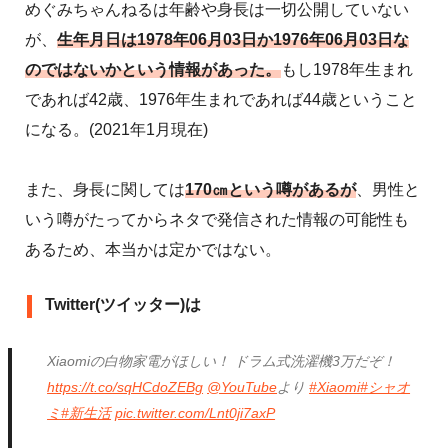
めぐみちゃんねるは年齢や身長は一切公開していない
が、
生年月日は1978年06月03日か1976年06月03日な
のではないかという情報があった。
もし1978年生まれ
であれば42歳、1976年生まれであれば44歳ということ
になる。(2021年1月現在)
また、身長に関しては
170㎝という噂があるが
、男性と
いう噂がたってからネタで発信された情報の可能性も
あるため、本当かは定かではない。
Twitter(ツイッター)は
Xiaomiの白物家電がほしい！ ドラム式洗濯機3万だぞ！
https://t.co/sqHCdoZEBg
@YouTube
より
#Xiaomi
#シャオ
ミ
#新生活
pic.twitter.com/Lnt0ji7axP