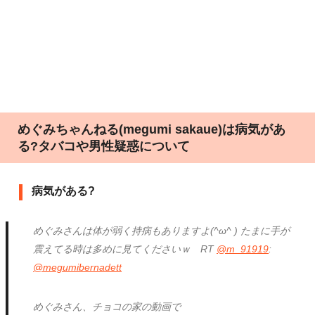
めぐみちゃんねる(megumi sakaue)は病気があ
る?タバコや男性疑惑について
病気がある?
めぐみさんは体が弱く持病もありますよ(^ω^ ) たまに手が
震えてる時は多めに見てくださいｗ RT
@m_91919
:
@megumibernadett
めぐみさん、チョコの家の動画で