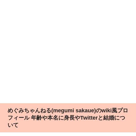
めぐみちゃんねる(megumi sakaue)のwiki風プロ
フィール 年齢や本名に身長やTwitterと結婚につ
いて