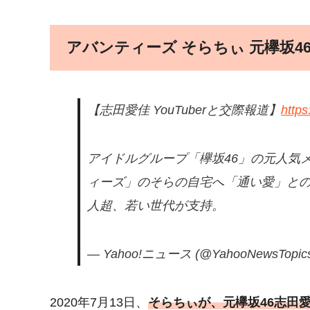
アバンティーズ そらちぃ 元欅坂4
【志田愛佳 YouTuberと交際報道】
http
アイドルグループ「欅坂46」の元人気
ィーズ」のそらの自宅へ「通い愛」との
人超、若い世代が支持。
— Yahoo!ニュース (@YahooNewsTopic
2020年7月13日、
そらちぃが、元欅坂46志田