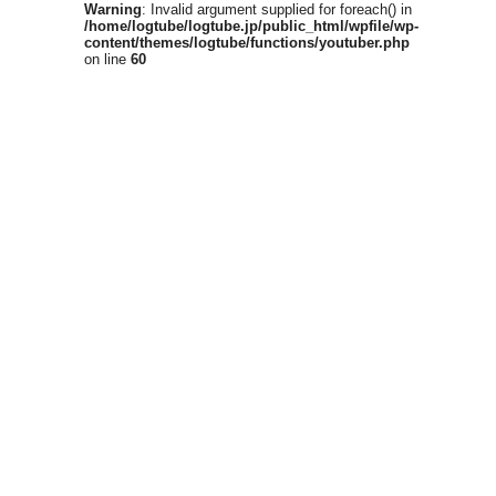
Warning
: Invalid argument supplied for foreach() in
/home/logtube/logtube.jp/public_html/wpfile/wp-
content/themes/logtube/functions/youtuber.php
on line
60