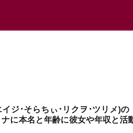
イジ･そらちぃ･リクヲ･ツリメ)の
ロナに本名と年齢に彼女や年収と活