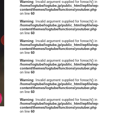
Warning
: Invalid argument supplied for foreach() in
/home/logtube/logtube.jp/public_html/wpfile/wp-
content/themes/logtube/functions/youtuber.php
on line
60
Warning
: Invalid argument supplied for foreach() in
/home/logtube/logtube.jp/public_html/wpfile/wp-
content/themes/logtube/functions/youtuber.php
on line
60
Warning
: Invalid argument supplied for foreach() in
/home/logtube/logtube.jp/public_html/wpfile/wp-
content/themes/logtube/functions/youtuber.php
on line
60
Warning
: Invalid argument supplied for foreach() in
/home/logtube/logtube.jp/public_html/wpfile/wp-
content/themes/logtube/functions/youtuber.php
on line
60
Warning
: Invalid argument supplied for foreach() in
/home/logtube/logtube.jp/public_html/wpfile/wp-
content/themes/logtube/functions/youtuber.php
on line
60
Warning
: Invalid argument supplied for foreach() in
/home/logtube/logtube.jp/public_html/wpfile/wp-
content/themes/logtube/functions/youtuber.php
on line
60