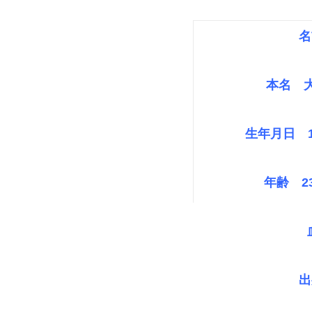
名
本名 大
生年月日 1
年齢 23
出