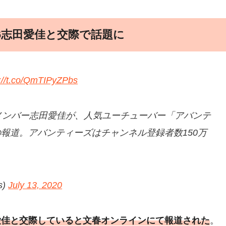
6志田愛佳と交際で話題に
s://t.co/QmTIPyZPbs
メンバー志田愛佳が、人気ユーチューバー「アバンテ
報道。アバンティーズはチャンネル登録者数150万
s)
July 13, 2020
愛佳と交際していると文春オンラインにて報道された
。