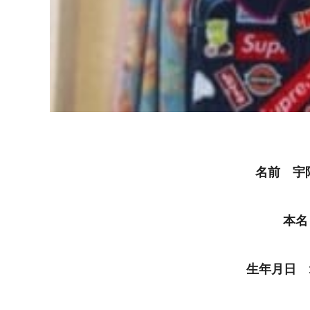
名前 宇
本名
生年月日 1