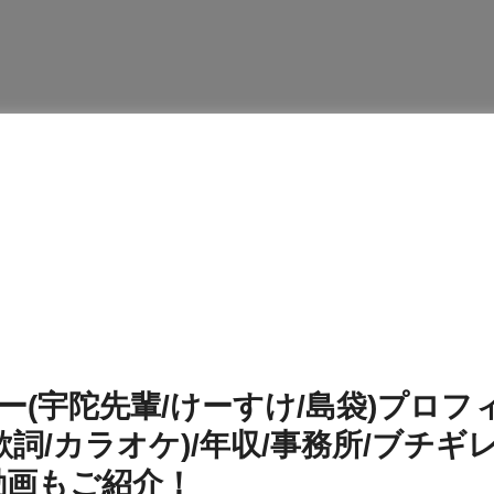
ー(宇陀先輩/けーすけ/島袋)プロフ
詞/カラオケ)/年収/事務所/ブチギ
動画もご紹介！