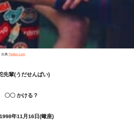
出典:
Twitter.com
陀先輩(うだせんぱい)
 〇〇 かける？
998年11月16日(蠍座)