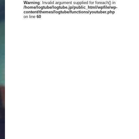
Warning
: Invalid argument supplied for foreach() in
/home/logtube/logtube.jp/public_html/wpfile/wp-
content/themes/logtube/functions/youtuber.php
on line
60