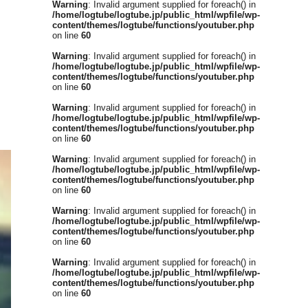
Warning
: Invalid argument supplied for foreach() in
/home/logtube/logtube.jp/public_html/wpfile/wp-
content/themes/logtube/functions/youtuber.php
on line
60
Warning
: Invalid argument supplied for foreach() in
/home/logtube/logtube.jp/public_html/wpfile/wp-
content/themes/logtube/functions/youtuber.php
on line
60
Warning
: Invalid argument supplied for foreach() in
/home/logtube/logtube.jp/public_html/wpfile/wp-
content/themes/logtube/functions/youtuber.php
on line
60
Warning
: Invalid argument supplied for foreach() in
/home/logtube/logtube.jp/public_html/wpfile/wp-
content/themes/logtube/functions/youtuber.php
on line
60
Warning
: Invalid argument supplied for foreach() in
/home/logtube/logtube.jp/public_html/wpfile/wp-
content/themes/logtube/functions/youtuber.php
on line
60
Warning
: Invalid argument supplied for foreach() in
/home/logtube/logtube.jp/public_html/wpfile/wp-
content/themes/logtube/functions/youtuber.php
on line
60