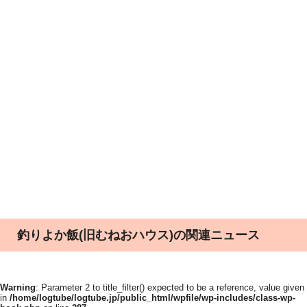
釣りよか飯(旧むねおハウス)の関連ニュース
Warning
: Parameter 2 to title_filter() expected to be a reference, value given
in
/home/logtube/logtube.jp/public_html/wpfile/wp-includes/class-wp-