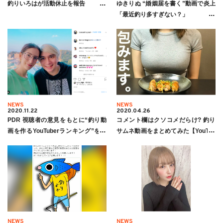
釣りいろはが活動休止を報告
ゆきりぬ “婚姻届を書く”動画で炎上
「最近釣り多すぎない？」
NEWS
NEWS
2020.11.22
2020.04.26
PDR 視聴者の意見をもとに“釣り動
コメント欄はクソコメだらけ? 釣り
画を作るYouTuberランキング”を発
サムネ動画をまとめてみた【YouTub
表
e】
NEWS
NEWS