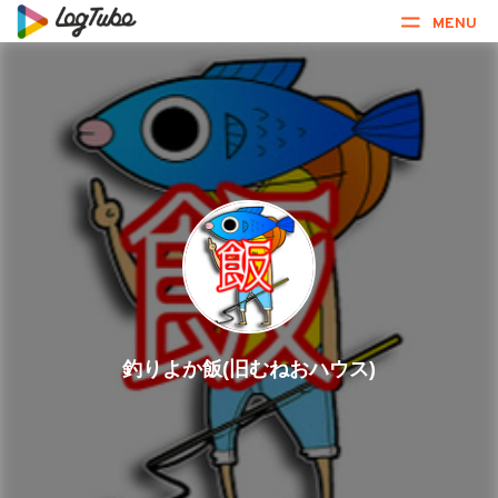
MENU
釣りよか飯(旧むねおハウス)