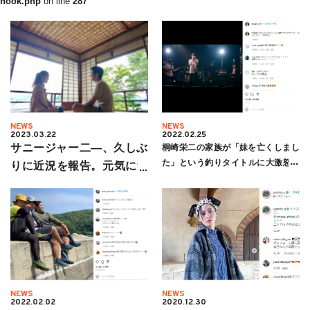
hook.php
on line
287
NEWS
NEWS
2023.03.22
2022.02.25
サニージャー二―、久しぶ
桐崎栄二の家族が「妹を亡くしまし
た」という釣りタイトルに大激怒！
りに近況を報告。元気に過
桐崎家のリアルに視聴者は賛否両論
ごしています！来年はワカ
サギ釣りを楽しみにしてい
ます。
NEWS
NEWS
2022.02.02
2020.12.30