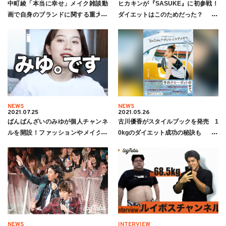
中町綾「本当に幸せ」メイク雑談動
ヒカキンが『SASUKE』に初参戦！
画で自身のブランドに関する重大発
ダイエットはこのためだった？
表をする
NEWS
NEWS
2021.07.25
2021.05.26
ばんばんざいのみゆが個人チャンネ
古川優香がスタイルブックを発売 1
ルを開設！ファッションやメイクだ
0kgのダイエット成功の秘訣も
けじゃない「みゆ。」の魅力を紹
介！
NEWS
INTERVIEW