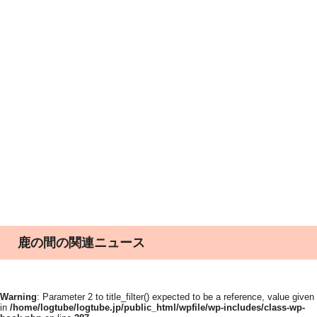
鹿の間の関連ニュース
Warning
: Parameter 2 to title_filter() expected to be a reference, value given
in
/home/logtube/logtube.jp/public_html/wpfile/wp-includes/class-wp-