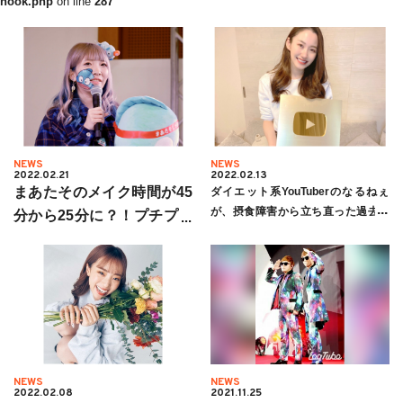
hook.php
on line
287
NEWS
NEWS
2022.02.21
2022.02.13
まあたそのメイク時間が45
ダイエット系YouTuberのなるねぇ
が、摂食障害から立ち直った過去を
分から25分に？！プチプラ
公開！！「人生はBCDだよ」
効果もあり一石二鳥の理由
とは？
NEWS
NEWS
2022.02.08
2021.11.25