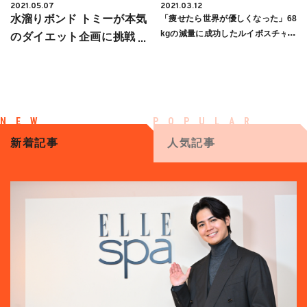
2021.05.07
2021.03.12
水溜りボンド トミーが本気
「痩せたら世界が優しくなった」68
kgの減量に成功したルイボスチャン
のダイエット企画に挑戦！
ネルにインタビュー 「命懸けダイエ
100日間で24㎏の減量に成
ット」のきっかけとは
功
新着記事
人気記事