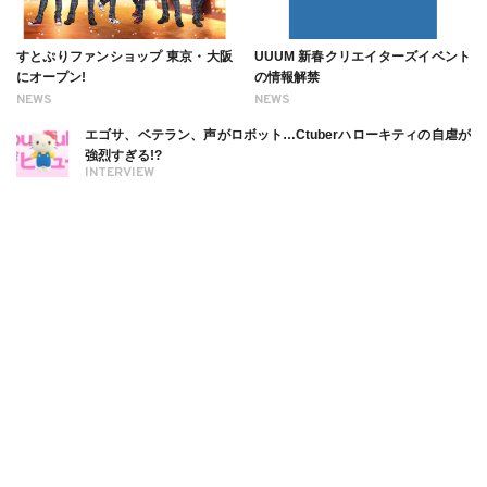
すとぷりファンショップ 東京・大阪
UUUM 新春クリエイターズイベント
にオープン!
の情報解禁
NEWS
NEWS
エゴサ、ベテラン、声がロボット…Ctuberハローキティの自虐が
強烈すぎる!?
INTERVIEW