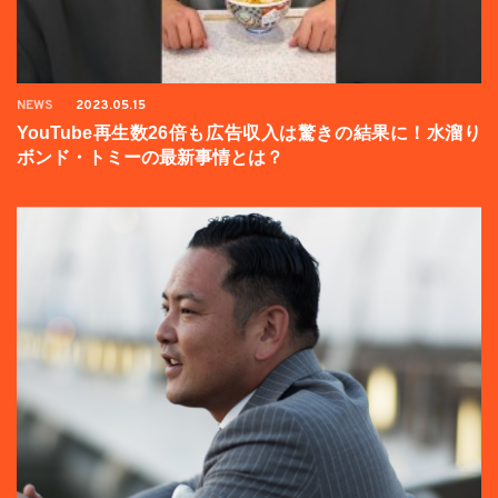
NEWS
2023.05.15
YouTube再生数26倍も広告収入は驚きの結果に！水溜り
ボンド・トミーの最新事情とは？