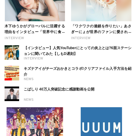
木下ゆうかがグローバルに活躍する
「ワクワクの連鎖を作りたい」あさ
理由をインタビュー「世界中に食べ
ぎーにょが世界のファンに愛される
る幸せを伝えたい」新事務所加入に
理由【インタビュー】
INTERVIEW
INTERVIEW
ついても
【インタビュー】人気YouTuberにとっての炎上とは?6面ステーシ
ョンに聞いてみた【しもD遅刻】
INTERVIEW
キズナアイがチーズおかきとコラボ!クリアファイル入手方法を紹
介
NEWS
こばしり 40万人突破記念に感謝動画を公開
NEWS