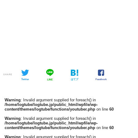
SHARE
Twitter
はてブ
Facebook
LINE
Warning
: Invalid argument supplied for foreach() in
/home/logtube/logtube.jp/public_html/wpfile/wp-
content/themes/logtube/functions/youtuber.php
on line
60
Warning
: Invalid argument supplied for foreach() in
/home/logtube/logtube.jp/public_html/wpfile/wp-
content/themes/logtube/functions/youtuber.php
on line
60
Warning
: Invalid argument supplied for foreach() in