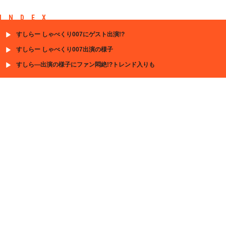
INDEX
すしらー しゃべくり007にゲスト出演!?
すしらー しゃべくり007出演の様子
すしら―出演の様子にファン悶絶!?トレンド入りも