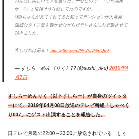
みんなに楽しいモノを届けたい一心なので、「ウッ編集
が…‼︎」と複雑そうな顔してたのですが、
(秘)ちゃんが見てくれてると知ってテンションが大暴発、
強烈なタイプ音を響かせながら日テレさんにお邪魔させて
頂きました。
宜しければ是非！
pic.twitter.com/NA7CVWoQu0
— すしらーめん《りく》?? (@sushi_riku)
2019年4
月7日
すしらーめんりく（以下すしらー）が自身のツイッタ
ーにて、2019年04月08日放送のテレビ番組「しゃべく
り007」にゲスト出演することを報告した。
日テレで月曜の22:00～23:00に放送されている「しゃ