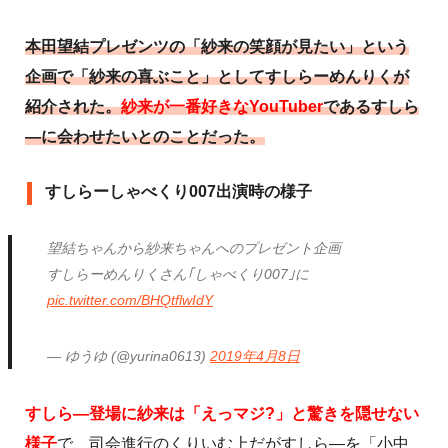
本田望結プレゼンツの「紗来の笑顔が見たい」という
企画で「紗来の喜ぶこと」としてすしらーめんりくが
紹介された。
紗来が一番好きなYouTuber
であるすしら
―に会わせたいとのことだった。
すしらーしゃべくり007出演時の様子
望結ちゃんから紗来ちゃんへのプレゼント企画
すしらーめんりくさん｢しゃべくり007｣に
pic.twitter.com/BHQtflwIdY
— ゆうゆ (@yurina0613)
2019年4月8日
すしら―登場に紗来は「えっマジ?」と驚きを隠せない
様子
で、司会進行のくりいむ上だがすしら―を「小中