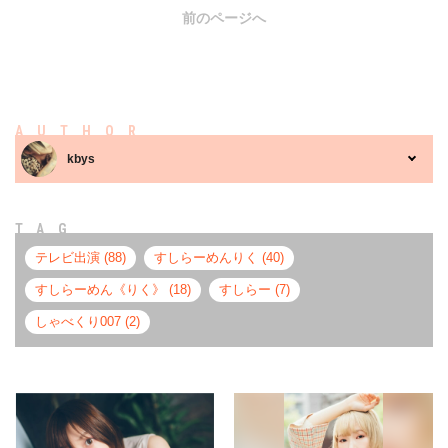
前のページへ
AUTHOR
kbys
TAG
テレビ出演 (88)
すしらーめんりく (40)
すしらーめん《りく》 (18)
すしらー (7)
しゃべくり007 (2)