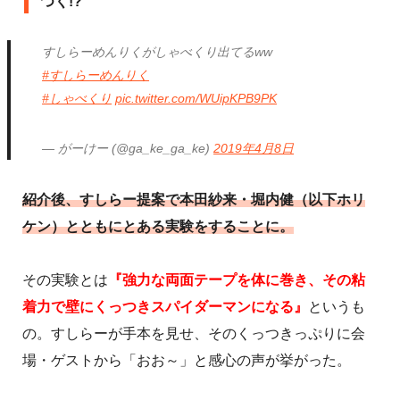
つく!?
すしらーめんりくがしゃべくり出てるww
#すしらーめんりく
#しゃべくり
pic.twitter.com/WUipKPB9PK
— がーけー (@ga_ke_ga_ke)
2019年4月8日
紹介後、すしらー提案で本田紗来・堀内健（以下ホリ
ケン）とともにとある実験をすることに。
その実験とは
『強力な両面テープを体に巻き、その粘
着力で壁にくっつきスパイダーマンになる』
というも
の。すしらーが手本を見せ、そのくっつきっぷりに会
場・ゲストから「おお～」と感心の声が挙がった。