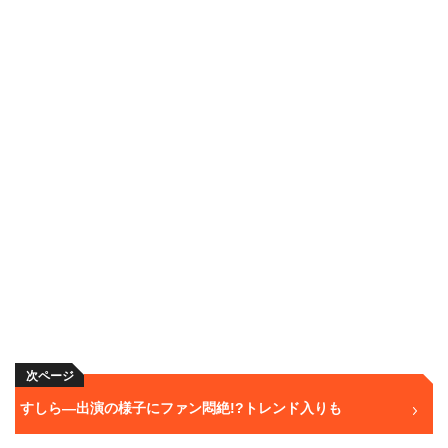
次ページ
すしら―出演の様子にファン悶絶!?トレンド入りも