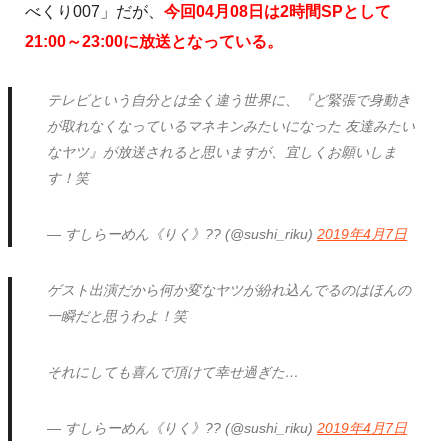
べくり007」だが、
今回04月08日は2時間SPとして
21:00～23:00に放送となっている。
テレビという自分とは全く違う世界に、『ど緊張で身動き
が取れなくなっているマネキンみたいになった 友達みたい
なヤツ』が放送されると思いますが、宜しくお願いしま
す！笑
— すしらーめん《りく》?? (@sushi_riku)
2019年4月7日
ゲスト出演だから何か変なヤツが紛れ込んでるのはほんの
一瞬だと思うわよ！笑
それにしても喜んで頂けて幸せ過ぎた…
— すしらーめん《りく》?? (@sushi_riku)
2019年4月7日