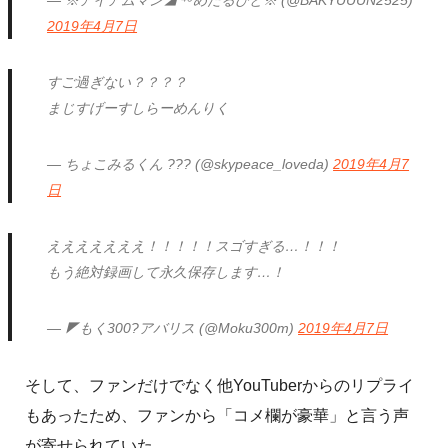
— ※アイアムマン◢ ⁴⁶めたるびと※ (@BAKYUUUN2525)
2019年4月7日
すご過ぎない？？？？
まじすげーすしらーめんりく
— ちょこみるくん ??? (@skypeace_loveda)
2019年4月7
日
えええええええ！！！！！スゴすぎる…！！！
もう絶対録画して永久保存します…！
— ◤もく300?アバリス (@Moku300m)
2019年4月7日
そして、ファンだけでなく他YouTuberからのリプライ
もあったため、ファンから「コメ欄が豪華」と言う声
が寄せられていた。