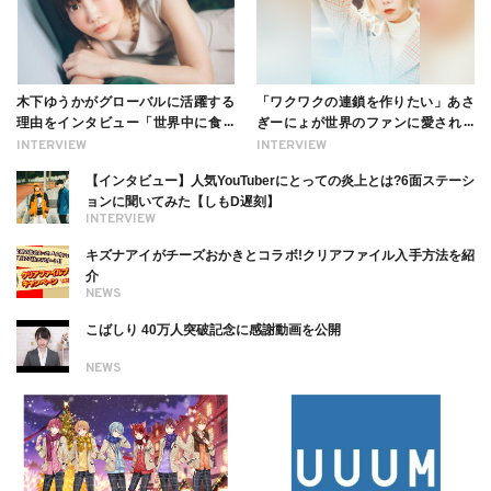
木下ゆうかがグローバルに活躍する
「ワクワクの連鎖を作りたい」あさ
理由をインタビュー「世界中に食べ
ぎーにょが世界のファンに愛される
る幸せを伝えたい」新事務所加入に
理由【インタビュー】
INTERVIEW
INTERVIEW
ついても
【インタビュー】人気YouTuberにとっての炎上とは?6面ステーシ
ョンに聞いてみた【しもD遅刻】
INTERVIEW
キズナアイがチーズおかきとコラボ!クリアファイル入手方法を紹
介
NEWS
こばしり 40万人突破記念に感謝動画を公開
NEWS