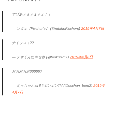
すげあぇぇぇぇぇえ！！
— ンダホ【Fischer’s】 (@ndahoFischers)
2019年4月7日
ナイッスぅ??
— テオくん@幸せ者 (@teokun711)
2019年4月8日
おおおおお88888?
— えっちゃんねる?ボンボンTV (@ecchan_bom2)
2019年
4月7日