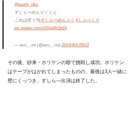
@sushi_riku
すしらーめんりくくん
これは笑う?
#すしらーめんりく
#しゃべくり
pic.twitter.com/2G0sRtSbDt
— avv__mi (@avv__mi)
2019年4月8日
その後、紗来・ホリケンの順で挑戦し成功。ホリケン
はテープがはがれてしまったものの、最後は3人一緒に
壁にくっつき、すしら―出演は終了した。