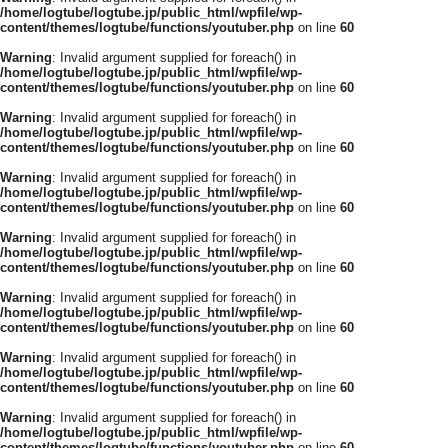
/home/logtube/logtube.jp/public_html/wpfile/wp-
content/themes/logtube/functions/youtuber.php
on line
60
Warning
: Invalid argument supplied for foreach() in
/home/logtube/logtube.jp/public_html/wpfile/wp-
content/themes/logtube/functions/youtuber.php
on line
60
Warning
: Invalid argument supplied for foreach() in
/home/logtube/logtube.jp/public_html/wpfile/wp-
content/themes/logtube/functions/youtuber.php
on line
60
Warning
: Invalid argument supplied for foreach() in
/home/logtube/logtube.jp/public_html/wpfile/wp-
content/themes/logtube/functions/youtuber.php
on line
60
Warning
: Invalid argument supplied for foreach() in
/home/logtube/logtube.jp/public_html/wpfile/wp-
content/themes/logtube/functions/youtuber.php
on line
60
Warning
: Invalid argument supplied for foreach() in
/home/logtube/logtube.jp/public_html/wpfile/wp-
content/themes/logtube/functions/youtuber.php
on line
60
Warning
: Invalid argument supplied for foreach() in
/home/logtube/logtube.jp/public_html/wpfile/wp-
content/themes/logtube/functions/youtuber.php
on line
60
Warning
: Invalid argument supplied for foreach() in
/home/logtube/logtube.jp/public_html/wpfile/wp-
content/themes/logtube/functions/youtuber.php
on line
60