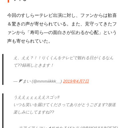
今回のすしらーテレビ出演に対し、ファンからは歓喜
＆驚きの声が寄せられている。また、見守ってきたフ
ァンから「寿司ら―の面白さが伝わるか心配」という
声も寄せられていた。
え、ええ？！！りくくんをテレビで観れる日がくるなん
て??録画しときます！
— ◤まい (@mmmiiikkk__)
2019年4月7日
うええぇぇぇええスゴッ‼️
いつも笑いを届けてくださってありがとうござます?放送
楽しみにしてますね??