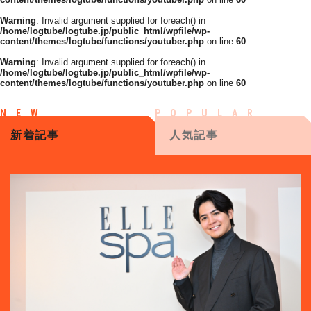
Warning
: Invalid argument supplied for foreach() in
/home/logtube/logtube.jp/public_html/wpfile/wp-
content/themes/logtube/functions/youtuber.php
on line
60
Warning
: Invalid argument supplied for foreach() in
/home/logtube/logtube.jp/public_html/wpfile/wp-
content/themes/logtube/functions/youtuber.php
on line
60
新着記事
人気記事