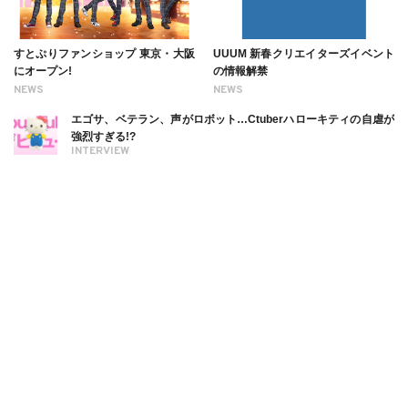
すとぷりファンショップ 東京・大阪
UUUM 新春クリエイターズイベント
にオープン!
の情報解禁
NEWS
NEWS
エゴサ、ベテラン、声がロボット…Ctuberハローキティの自虐が
強烈すぎる!?
INTERVIEW