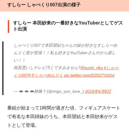
すしらー しゃべくり007出演の様子
すしらー 本田紗来の一番好きなYouTuberとしてゲス
ト出演
しゃべくり007で本田望結ちゃんの妹が好きなすしらーめ
んりく君が登場！！私も好きなYouTuberさんやから嬉し
い！！
画質悪いしテレビ汚くてすみません?
@sushi_riku
#しゃべ
くり007
#すしらーめんりく
pic.twitter.com/D2D27VzDyl
— ☁️ ☁️ ☁️ㅤㅤㅤㅤㅤ林檎 ? (@ringo_yun_love_)
2019年4月8日
番組が始まって1時間が過ぎた頃、フィギュアスケート
で有名な本田姉妹のうち、本田望結と本田紗来がゲス
トとして登場。