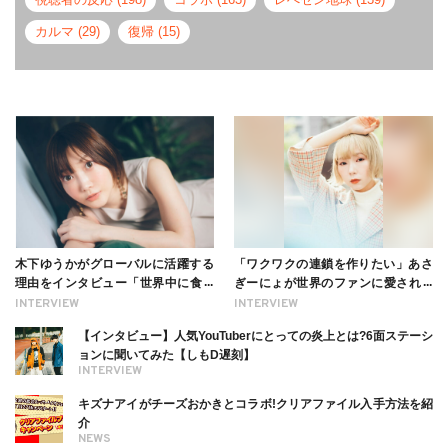
カルマ (29)
復帰 (15)
木下ゆうかがグローバルに活躍する
「ワクワクの連鎖を作りたい」あさ
理由をインタビュー「世界中に食べ
ぎーにょが世界のファンに愛される
る幸せを伝えたい」新事務所加入に
理由【インタビュー】
INTERVIEW
INTERVIEW
ついても
【インタビュー】人気YouTuberにとっての炎上とは?6面ステーシ
ョンに聞いてみた【しもD遅刻】
INTERVIEW
キズナアイがチーズおかきとコラボ!クリアファイル入手方法を紹
介
NEWS