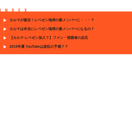
INDEX
カルマが復活！レペゼン地球の新メンバーに・・・？
カルマは本当にレペゼン地球の新メンバーになるの？
【カルマ レペゼン加入？】ファン・視聴者の反応
2019年夏 YouTubeは波乱の予感？？