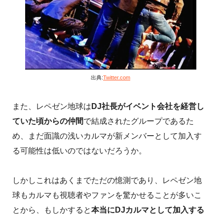
出典:
Twitter.com
また、レペゼン地球は
DJ社長がイベント会社を経営し
ていた頃からの仲間
で結成されたグループであるた
め、まだ面識の浅いカルマが新メンバーとして加入す
る可能性は低いのではないだろうか。
しかしこれはあくまでただの憶測であり、レペゼン地
球もカルマも視聴者やファンを驚かせることが多いこ
とから、もしかすると
本当にDJカルマとして加入する