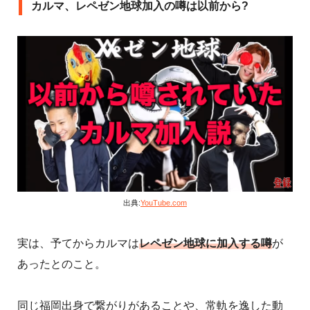
カルマ、レペゼン地球加入の噂は以前から?
出典:
YouTube.com
実は、予てからカルマは
レペゼン地球に加入する噂
が
あったとのこと。
同じ福岡出身で繋がりがあることや、常軌を逸した動