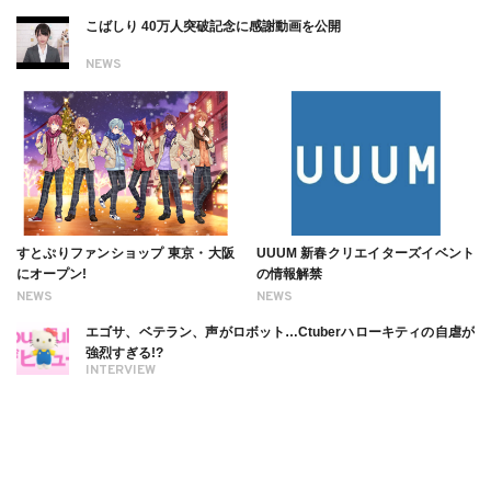
こばしり 40万人突破記念に感謝動画を公開
NEWS
すとぷりファンショップ 東京・大阪
UUUM 新春クリエイターズイベント
にオープン!
の情報解禁
NEWS
NEWS
エゴサ、ベテラン、声がロボット…Ctuberハローキティの自虐が
強烈すぎる!?
INTERVIEW