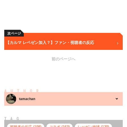
次ページ
【カルマ レペゼン加入？】ファン・視聴者の反応
前のページへ
AUTHOR
tamachan
TAG
視聴者の反応 (198)
コラボ (163)
レぺゼン地球 (139)