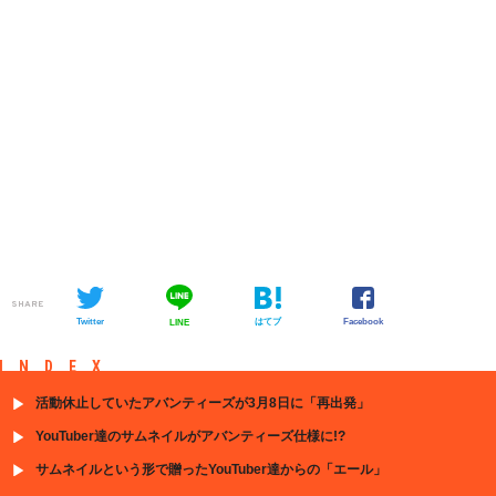
SHARE
Twitter
はてブ
Facebook
LINE
INDEX
活動休止していたアバンティーズが3月8日に「再出発」
YouTuber達のサムネイルがアバンティーズ仕様に!?
サムネイルという形で贈ったYouTuber達からの「エール」