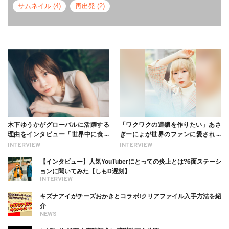
サムネイル (4)
再出発 (2)
木下ゆうかがグローバルに活躍する
「ワクワクの連鎖を作りたい」あさ
理由をインタビュー「世界中に食べ
ぎーにょが世界のファンに愛される
る幸せを伝えたい」新事務所加入に
理由【インタビュー】
INTERVIEW
INTERVIEW
ついても
【インタビュー】人気YouTuberにとっての炎上とは?6面ステーシ
ョンに聞いてみた【しもD遅刻】
INTERVIEW
キズナアイがチーズおかきとコラボ!クリアファイル入手方法を紹
介
NEWS