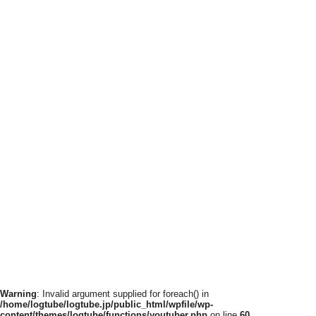
Warning
: Invalid argument supplied for foreach() in
/home/logtube/logtube.jp/public_html/wpfile/wp-
content/themes/logtube/functions/youtuber.php
on line
60