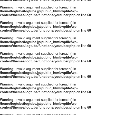
Warning
: Invalid argument supplied for foreach() in
/home/logtube/logtube.jp/public_html/wpfile/wp-
content/themes/logtube/functions/youtuber.php
on line
60
Warning
: Invalid argument supplied for foreach() in
/home/logtube/logtube.jp/public_html/wpfile/wp-
content/themes/logtube/functions/youtuber.php
on line
60
Warning
: Invalid argument supplied for foreach() in
/home/logtube/logtube.jp/public_html/wpfile/wp-
content/themes/logtube/functions/youtuber.php
on line
60
Warning
: Invalid argument supplied for foreach() in
/home/logtube/logtube.jp/public_html/wpfile/wp-
content/themes/logtube/functions/youtuber.php
on line
60
Warning
: Invalid argument supplied for foreach() in
/home/logtube/logtube.jp/public_html/wpfile/wp-
content/themes/logtube/functions/youtuber.php
on line
60
Warning
: Invalid argument supplied for foreach() in
/home/logtube/logtube.jp/public_html/wpfile/wp-
content/themes/logtube/functions/youtuber.php
on line
60
Warning
: Invalid argument supplied for foreach() in
/home/logtube/logtube.jp/public_html/wpfile/wp-
content/themes/logtube/functions/youtuber.php
on line
60