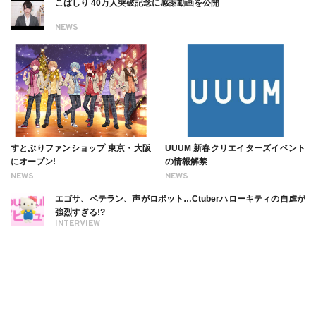
こばしり 40万人突破記念に感謝動画を公開
NEWS
すとぷりファンショップ 東京・大阪
UUUM 新春クリエイターズイベント
にオープン!
の情報解禁
NEWS
NEWS
エゴサ、ベテラン、声がロボット…Ctuberハローキティの自虐が
強烈すぎる!?
INTERVIEW