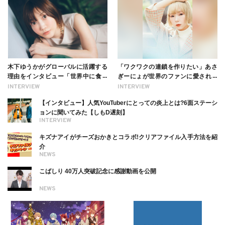
木下ゆうかがグローバルに活躍する
「ワクワクの連鎖を作りたい」あさ
理由をインタビュー「世界中に食べ
ぎーにょが世界のファンに愛される
る幸せを伝えたい」新事務所加入に
理由【インタビュー】
INTERVIEW
INTERVIEW
ついても
【インタビュー】人気YouTuberにとっての炎上とは?6面ステーシ
ョンに聞いてみた【しもD遅刻】
INTERVIEW
キズナアイがチーズおかきとコラボ!クリアファイル入手方法を紹
介
NEWS
こばしり 40万人突破記念に感謝動画を公開
NEWS