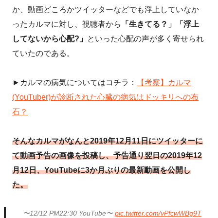
か、動画どころかツイッターなどでも浮上していなか
ったカルマに対し、視聴者から
「生きてる？」「浮上
してないから心配?」
といった心配の声が多く寄せられ
ていたのである。
►カルマの病気についてはコチラ：
【考察】カルマ
(YouTuber)が診断された心臓の病気はドッキリへの布
石？
そんなカルマがなんと2019年12月11日にツイッターに
て動画予告の画像を投稿し、予告通り翌日の2019年12
月12日、YouTubeに3か月ぶりの最新動画を公開し
た。
〜12/12 PM22:30 YouTube〜
pic.twitter.com/vPfcwWBg9T