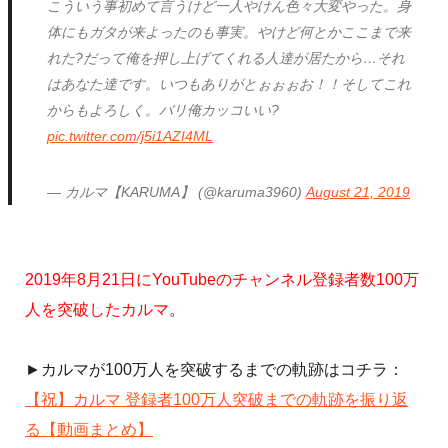
こういう事初めて言うけど一人やけん色々大変やった。身
体にもガタが来よったのも事実。やけど何とかここまで来
れた?だって俺を押し上げてくれる人達が居たから…それ
はあなた達です。いつもありがとぉぉぉお！！そしてこれ
からもよろしく。バリ俺カッコいい?
pic.twitter.com/j5i1AZI4ML
— カルマ【KARUMA】 (@karuma3960)
August 21, 2019
2019年8月21日にYouTubeのチャンネル登録者数100万
人を突破したカルマ
。
►カルマが100万人を突破するまでの軌跡はコチラ：
【祝】カルマ 登録者100万人突破までの軌跡を振り返
る【動画まとめ】