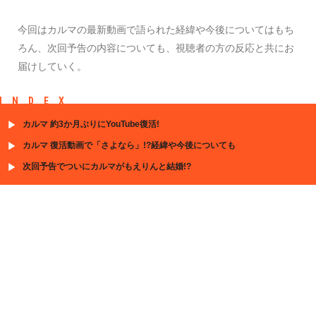
今回はカルマの最新動画で語られた経緯や今後についてはもち
ろん、次回予告の内容についても、視聴者の方の反応と共にお
届けしていく。
INDEX
カルマ 約3か月ぶりにYouTube復活!
カルマ 復活動画で「さよなら」!?経緯や今後についても
次回予告でついにカルマがもえりんと結婚!?