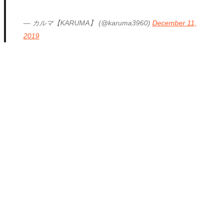
— カルマ【KARUMA】 (@karuma3960)
December 11,
2019