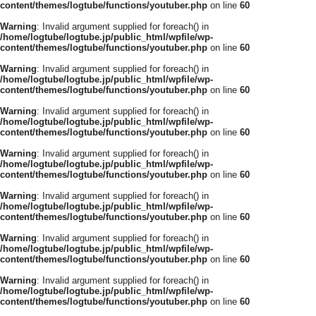
content/themes/logtube/functions/youtuber.php
on line
60
Warning
: Invalid argument supplied for foreach() in
/home/logtube/logtube.jp/public_html/wpfile/wp-
content/themes/logtube/functions/youtuber.php
on line
60
Warning
: Invalid argument supplied for foreach() in
/home/logtube/logtube.jp/public_html/wpfile/wp-
content/themes/logtube/functions/youtuber.php
on line
60
Warning
: Invalid argument supplied for foreach() in
/home/logtube/logtube.jp/public_html/wpfile/wp-
content/themes/logtube/functions/youtuber.php
on line
60
Warning
: Invalid argument supplied for foreach() in
/home/logtube/logtube.jp/public_html/wpfile/wp-
content/themes/logtube/functions/youtuber.php
on line
60
Warning
: Invalid argument supplied for foreach() in
/home/logtube/logtube.jp/public_html/wpfile/wp-
content/themes/logtube/functions/youtuber.php
on line
60
Warning
: Invalid argument supplied for foreach() in
/home/logtube/logtube.jp/public_html/wpfile/wp-
content/themes/logtube/functions/youtuber.php
on line
60
Warning
: Invalid argument supplied for foreach() in
/home/logtube/logtube.jp/public_html/wpfile/wp-
content/themes/logtube/functions/youtuber.php
on line
60