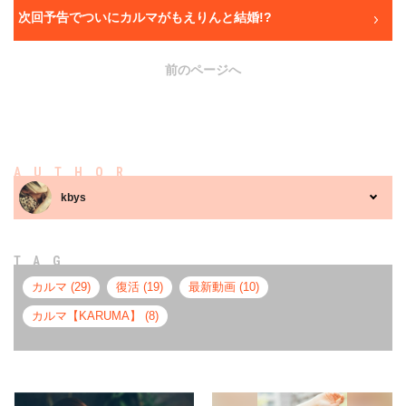
次回予告でついにカルマがもえりんと結婚!?
前のページへ
AUTHOR
kbys
TAG
カルマ (29)
復活 (19)
最新動画 (10)
カルマ【KARUMA】 (8)