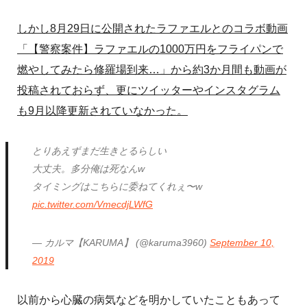
しかし8月29日に公開されたラファエルとのコラボ動画
「【警察案件】ラファエルの1000万円をフライパンで
燃やしてみたら修羅場到来…」から約3か月間も動画が
投稿されておらず、更にツイッターやインスタグラム
も9月以降更新されていなかった。
とりあえずまだ生きとるらしい
大丈夫。多分俺は死なんw
タイミングはこちらに委ねてくれぇ〜w
pic.twitter.com/VmecdjLWfG
— カルマ【KARUMA】 (@karuma3960)
September 10,
2019
以前から心臓の病気などを明かしていたこともあって