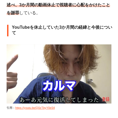
述べ、3か月間の動画休止で視聴者に心配をかけたこと
を謝罪
している。
YouTubeを休止していた3か月間の経緯と今後につい
て
引用：
https://youtu.be/Q0zTbyY0eS4