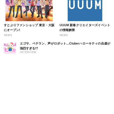
すとぷりファンショップ 東京・大阪
UUUM 新春クリエイターズイベント
にオープン!
の情報解禁
NEWS
NEWS
エゴサ、ベテラン、声がロボット…Ctuberハローキティの自虐が
強烈すぎる!?
INTERVIEW