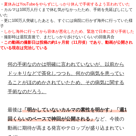
・
夏休みはYouTubeをやらずにしっかり休んで手術するよう言われていた
・カルマは100万人行くまで休む気がなかったため、手術を先延ばしにして
いた
・更に100万人突破したあとも、すぐには病院に行かず海外に行っていた様
子
・
しかし海外に行ってから容体が悪化したため、緊急で日本に戻り手術した
・撮影時は退院直後で、まだしっかり歩けないくらいの回復具合
・この動画の撮影日は投稿の約1ヶ月前（11月頃）であり、動画が公開され
ている現在は完治している
何の手術なのかは明確に言われていないが、以前から
ドッキリなどで茶化しつつも、何かの病気を患ってい
ることがほのめかされていたため、その病気に関する
手術なのだろう。
最後は
「明かしていないカルマの素性を明かす」「週1
回くらいのペースで神回が公開される」
など、今後の
動画に期待が高まる発言やテロップが盛り込まれてい