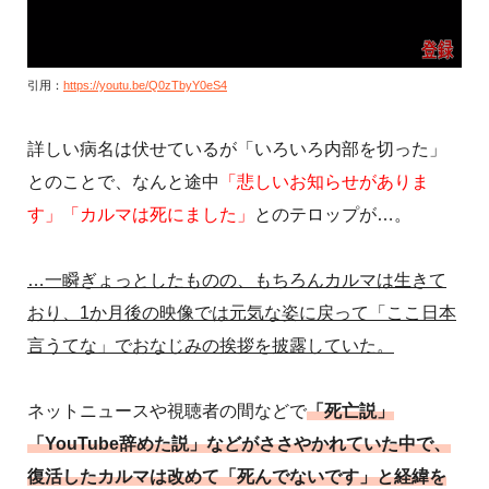
引用：
https://youtu.be/Q0zTbyY0eS4
詳しい病名は伏せているが「いろいろ内部を切った」
とのことで、なんと途中
「悲しいお知らせがありま
す」「カルマは死にました」
とのテロップが…。
…一瞬ぎょっとしたものの、もちろんカルマは生きて
おり、1か月後の映像では元気な姿に戻って「ここ日本
言うてな」でおなじみの挨拶を披露していた。
ネットニュースや視聴者の間などで
「死亡説」
「YouTube辞めた説」などがささやかれていた中で、
復活したカルマは改めて「死んでないです」と経緯を