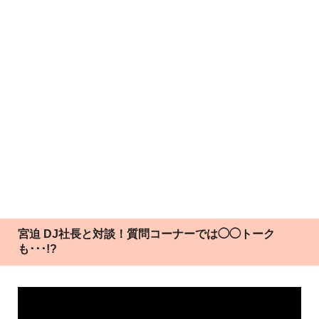
宮迫 DJ社長と対談！質問コーナーでは◯◯トーク
も･･･!?