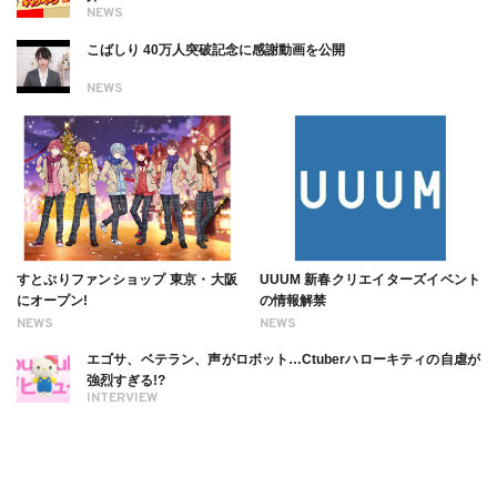
NEWS
こばしり 40万人突破記念に感謝動画を公開
NEWS
すとぷりファンショップ 東京・大阪
UUUM 新春クリエイターズイベント
にオープン!
の情報解禁
NEWS
NEWS
エゴサ、ベテラン、声がロボット…Ctuberハローキティの自虐が
強烈すぎる!?
INTERVIEW