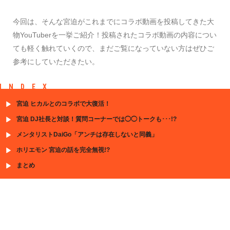
今回は、そんな宮迫がこれまでにコラボ動画を投稿してきた大
物YouTuberを一挙ご紹介！投稿されたコラボ動画の内容につい
ても軽く触れていくので、まだご覧になっていない方はぜひご
参考にしていただきたい。
INDEX
宮迫 ヒカルとのコラボで大復活！
宮迫 DJ社長と対談！質問コーナーでは◯◯トークも･･･!?
メンタリストDaiGo「アンチは存在しないと同義」
ホリエモン 宮迫の話を完全無視!?
まとめ