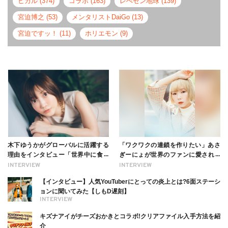
ヒカル (374)
コラボ (163)
レぺゼン地球 (139)
宮迫博之 (53)
メンタリストDaiGo (13)
宮迫ですッ！ (11)
ホリエモン (9)
木下ゆうかがグローバルに活躍する
「ワクワクの連鎖を作りたい」あさ
理由をインタビュー「世界中に食べ
ぎーにょが世界のファンに愛される
る幸せを伝えたい」新事務所加入に
理由【インタビュー】
INTERVIEW
INTERVIEW
ついても
【インタビュー】人気YouTuberにとっての炎上とは?6面ステーシ
ョンに聞いてみた【しもD遅刻】
INTERVIEW
キズナアイがチーズおかきとコラボ!クリアファイル入手方法を紹
介