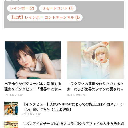
レインボー (2)
リモートコント (2)
【公式】レインボー コントチャンネル (1)
木下ゆうかがグローバルに活躍する
「ワクワクの連鎖を作りたい」あさ
理由をインタビュー「世界中に食べ
ぎーにょが世界のファンに愛される
る幸せを伝えたい」新事務所加入に
理由【インタビュー】
INTERVIEW
INTERVIEW
ついても
【インタビュー】人気YouTuberにとっての炎上とは?6面ステーシ
ョンに聞いてみた【しもD遅刻】
INTERVIEW
キズナアイがチーズおかきとコラボ!クリアファイル入手方法を紹