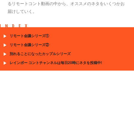
るリモートコント動画の中から、オススメのネタをいくつかお
届けしていく。
INDEX
リモート会議シリーズ①
リモート会議シリーズ②
別れることになったカップルシリーズ
レインボー コントチャンネルは毎日20時にネタを投稿中!