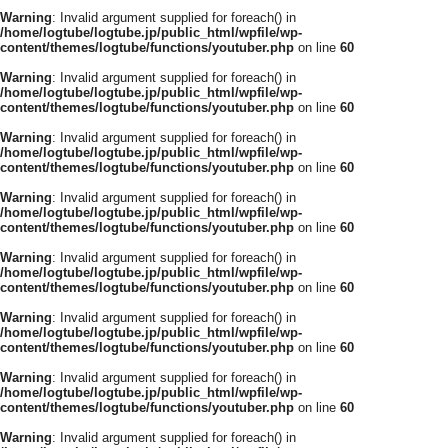
Warning
: Invalid argument supplied for foreach() in
/home/logtube/logtube.jp/public_html/wpfile/wp-
content/themes/logtube/functions/youtuber.php
on line
60
Warning
: Invalid argument supplied for foreach() in
/home/logtube/logtube.jp/public_html/wpfile/wp-
content/themes/logtube/functions/youtuber.php
on line
60
Warning
: Invalid argument supplied for foreach() in
/home/logtube/logtube.jp/public_html/wpfile/wp-
content/themes/logtube/functions/youtuber.php
on line
60
Warning
: Invalid argument supplied for foreach() in
/home/logtube/logtube.jp/public_html/wpfile/wp-
content/themes/logtube/functions/youtuber.php
on line
60
Warning
: Invalid argument supplied for foreach() in
/home/logtube/logtube.jp/public_html/wpfile/wp-
content/themes/logtube/functions/youtuber.php
on line
60
Warning
: Invalid argument supplied for foreach() in
/home/logtube/logtube.jp/public_html/wpfile/wp-
content/themes/logtube/functions/youtuber.php
on line
60
Warning
: Invalid argument supplied for foreach() in
/home/logtube/logtube.jp/public_html/wpfile/wp-
content/themes/logtube/functions/youtuber.php
on line
60
Warning
: Invalid argument supplied for foreach() in