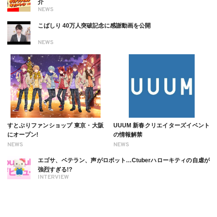
介
NEWS
こばしり 40万人突破記念に感謝動画を公開
NEWS
すとぷりファンショップ 東京・大阪
UUUM 新春クリエイターズイベント
にオープン!
の情報解禁
NEWS
NEWS
エゴサ、ベテラン、声がロボット…Ctuberハローキティの自虐が
強烈すぎる!?
INTERVIEW