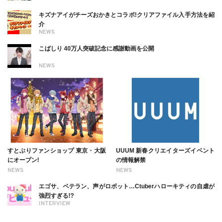
キズナアイがチーズおかきとコラボ!クリアファイル入手方法を紹
介
NEWS
こばしり 40万人突破記念に感謝動画を公開
NEWS
すとぷりファンショップ 東京・大阪
UUUM 新春クリエイターズイベント
にオープン!
の情報解禁
NEWS
NEWS
エゴサ、ベテラン、声がロボット…Ctuberハローキティの自虐が
強烈すぎる!?
INTERVIEW