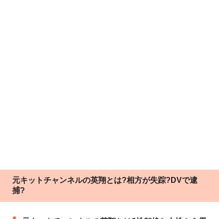
元キットチャンネルの英翔とは?相方が失踪?DVで逮
捕?