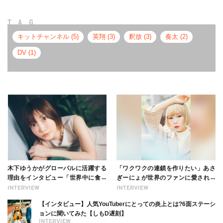
TAG
キットチャンネル (5)
英翔 (3)
釈放 (3)
奏太 (2)
DV (1)
木下ゆうかがグローバルに活躍する
「ワクワクの連鎖を作りたい」あさ
理由をインタビュー「世界中に食べ
ぎーにょが世界のファンに愛される
る幸せを伝えたい」新事務所加入に
理由【インタビュー】
INTERVIEW
INTERVIEW
ついても
【インタビュー】人気YouTuberにとっての炎上とは?6面ステーシ
ョンに聞いてみた【しもD遅刻】
INTERVIEW