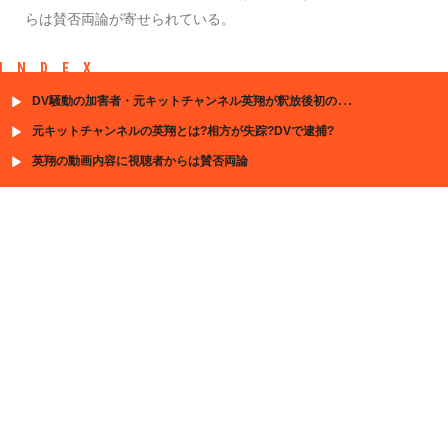
らは賛否両論が寄せられている。
INDEX
DV騒動の加害者・元キットチャンネル英翔が釈放後初の動画投稿
元キットチャンネルの英翔とは?相方が失踪?DVで逮捕?
英翔の動画内容に視聴者からは賛否両論