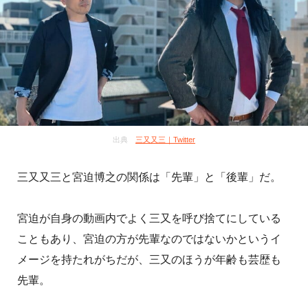
出典
三又又三｜Twitter
三又又三と宮迫博之の関係は「先輩」と「後輩」だ。
宮迫が自身の動画内でよく三又を呼び捨てにしている
こともあり、宮迫の方が先輩なのではないかというイ
メージを持たれがちだが、三又のほうが年齢も芸歴も
先輩。