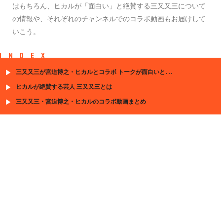
はもちろん、ヒカルが「面白い」と絶賛する三又又三について
の情報や、それぞれのチャンネルでのコラボ動画もお届けして
いこう。
INDEX
三又又三が宮迫博之・ヒカルとコラボ トークが面白いと話題に
ヒカルが絶賛する芸人 三又又三とは
三又又三・宮迫博之・ヒカルのコラボ動画まとめ