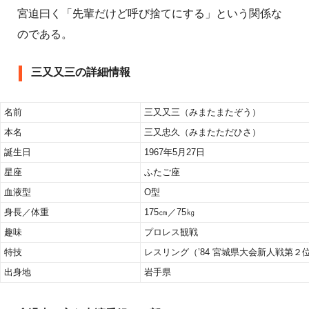
宮迫曰く「先輩だけど呼び捨てにする」という関係な
のである。
三又又三の詳細情報
名前
三又又三（みまたまたぞう）
本名
三又忠久（みまたただひさ）
誕生日
1967年5月27日
星座
ふたご座
血液型
O型
身長／体重
175㎝／75㎏
趣味
プロレス観戦
特技
レスリング（’84 宮城県大会新人戦第２
出身地
岩手県