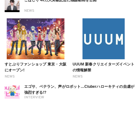
こばしり 40万人突破記念に感謝動画を公開
NEWS
すとぷりファンショップ 東京・大阪
UUUM 新春クリエイターズイベント
にオープン!
の情報解禁
NEWS
NEWS
エゴサ、ベテラン、声がロボット…Ctuberハローキティの自虐が
強烈すぎる!?
INTERVIEW