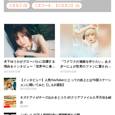
三又又三 (3)
三又でーす。【三又又三】 (1)
木下ゆうかがグローバルに活躍する
「ワクワクの連鎖を作りたい」あさ
理由をインタビュー「世界中に食べ
ぎーにょが世界のファンに愛される
る幸せを伝えたい」新事務所加入に
理由【インタビュー】
INTERVIEW
INTERVIEW
ついても
【インタビュー】人気YouTuberにとっての炎上とは?6面ステーシ
ョンに聞いてみた【しもD遅刻】
INTERVIEW
キズナアイがチーズおかきとコラボ!クリアファイル入手方法を紹
介
NEWS