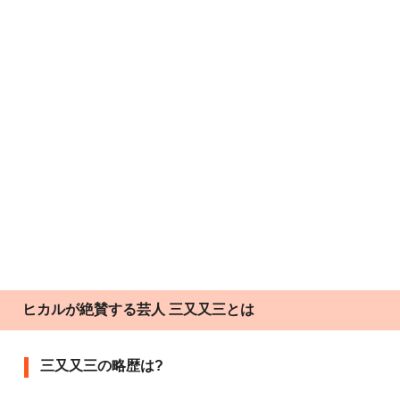
ヒカルが絶賛する芸人 三又又三とは
三又又三の略歴は?