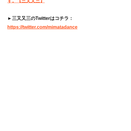
す。【三又又三】
►三又又三のTwitterはコチラ：
https://twitter.com/mimatadance