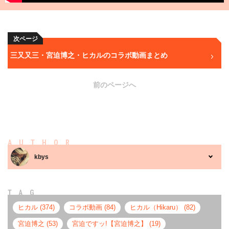
次ページ
三又又三・宮迫博之・ヒカルのコラボ動画まとめ
前のページへ
AUTHOR
kbys
TAG
ヒカル (374)
コラボ動画 (84)
ヒカル（Hikaru） (82)
宮迫博之 (53)
宮迫ですッ!【宮迫博之】 (19)