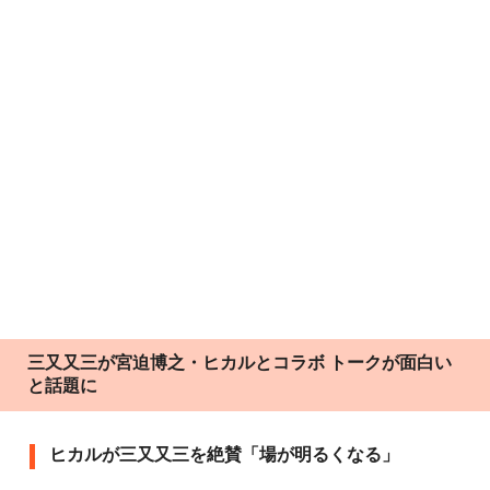
三又又三が宮迫博之・ヒカルとコラボ トークが面白い
と話題に
ヒカルが三又又三を絶賛「場が明るくなる」