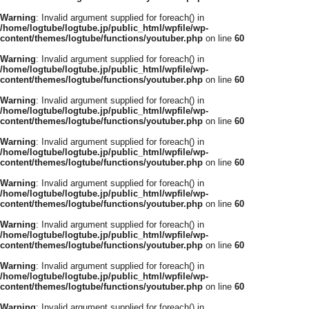
Warning
: Invalid argument supplied for foreach() in
/home/logtube/logtube.jp/public_html/wpfile/wp-
content/themes/logtube/functions/youtuber.php
on line
60
Warning
: Invalid argument supplied for foreach() in
/home/logtube/logtube.jp/public_html/wpfile/wp-
content/themes/logtube/functions/youtuber.php
on line
60
Warning
: Invalid argument supplied for foreach() in
/home/logtube/logtube.jp/public_html/wpfile/wp-
content/themes/logtube/functions/youtuber.php
on line
60
Warning
: Invalid argument supplied for foreach() in
/home/logtube/logtube.jp/public_html/wpfile/wp-
content/themes/logtube/functions/youtuber.php
on line
60
Warning
: Invalid argument supplied for foreach() in
/home/logtube/logtube.jp/public_html/wpfile/wp-
content/themes/logtube/functions/youtuber.php
on line
60
Warning
: Invalid argument supplied for foreach() in
/home/logtube/logtube.jp/public_html/wpfile/wp-
content/themes/logtube/functions/youtuber.php
on line
60
Warning
: Invalid argument supplied for foreach() in
/home/logtube/logtube.jp/public_html/wpfile/wp-
content/themes/logtube/functions/youtuber.php
on line
60
Warning
: Invalid argument supplied for foreach() in