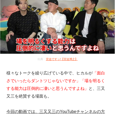
出典
宮迫ですッ!【宮迫博之】
様々なトークを繰り広げている中で、ヒカルが
「面白
さでいったらダントツじゃないですか」「場を明るく
する能力は圧倒的に凄いと思うんですよね」
と、三又
又三を絶賛する場面も。
今回の動画では、三又又三のYouTubeチャンネルの方