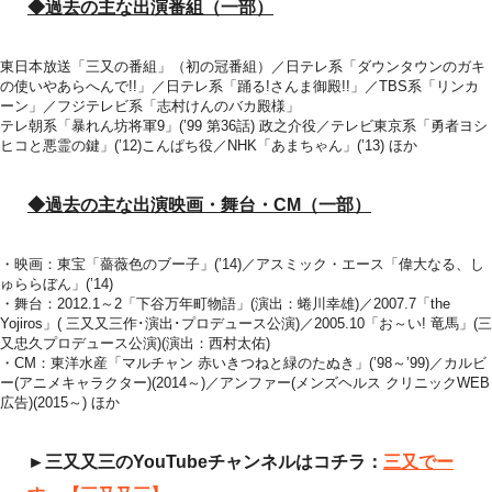
◆過去の主な出演番組（一部）
東日本放送「三又の番組」（初の冠番組）／日テレ系「ダウンタウンのガキ
の使いやあらへんで!!」／日テレ系「踊る!さんま御殿!!」／TBS系「リンカ
ーン」／フジテレビ系「志村けんのバカ殿様」
テレ朝系「暴れん坊将軍9」(’99 第36話) 政之介役／テレビ東京系「勇者ヨシ
ヒコと悪霊の鍵」(’12)こんぱち役／NHK「あまちゃん」(’13) ほか
◆過去の主な出演映画・舞台・CM（一部）
・映画：東宝「薔薇色のブー子」(’14)／アスミック・エース「偉大なる、し
ゅららぼん」(’14)
・舞台：2012.1～2「下谷万年町物語」(演出：蜷川幸雄)／2007.7「the
Yojiros」( 三又又三作･演出･プロデュース公演)／2005.10「お～い! 竜馬」(三
又忠久プロデュース公演)(演出：西村太佑)
・CM：東洋水産「マルチャン 赤いきつねと緑のたぬき」(’98～’99)／カルビ
ー(アニメキャラクター)(2014～)／アンファー(メンズヘルス クリニックWEB
広告)(2015～) ほか
►三又又三のYouTubeチャンネルはコチラ：
三又でー