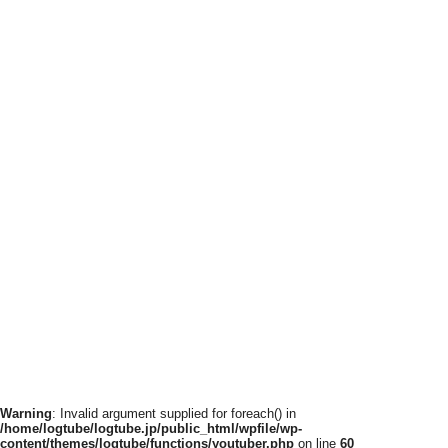
Warning
: Invalid argument supplied for foreach() in
/home/logtube/logtube.jp/public_html/wpfile/wp-
content/themes/logtube/functions/youtuber.php
on line
60