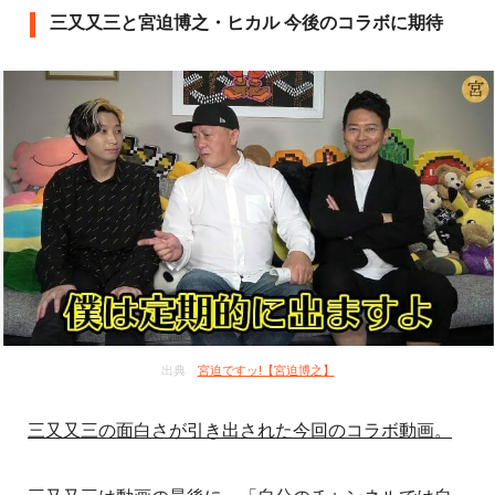
三又又三と宮迫博之・ヒカル 今後のコラボに期待
出典
宮迫ですッ!【宮迫博之】
三又又三の面白さが引き出された今回のコラボ動画。