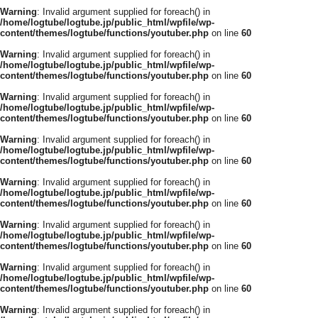
Warning
: Invalid argument supplied for foreach() in
/home/logtube/logtube.jp/public_html/wpfile/wp-
content/themes/logtube/functions/youtuber.php
on line
60
Warning
: Invalid argument supplied for foreach() in
/home/logtube/logtube.jp/public_html/wpfile/wp-
content/themes/logtube/functions/youtuber.php
on line
60
Warning
: Invalid argument supplied for foreach() in
/home/logtube/logtube.jp/public_html/wpfile/wp-
content/themes/logtube/functions/youtuber.php
on line
60
Warning
: Invalid argument supplied for foreach() in
/home/logtube/logtube.jp/public_html/wpfile/wp-
content/themes/logtube/functions/youtuber.php
on line
60
Warning
: Invalid argument supplied for foreach() in
/home/logtube/logtube.jp/public_html/wpfile/wp-
content/themes/logtube/functions/youtuber.php
on line
60
Warning
: Invalid argument supplied for foreach() in
/home/logtube/logtube.jp/public_html/wpfile/wp-
content/themes/logtube/functions/youtuber.php
on line
60
Warning
: Invalid argument supplied for foreach() in
/home/logtube/logtube.jp/public_html/wpfile/wp-
content/themes/logtube/functions/youtuber.php
on line
60
Warning
: Invalid argument supplied for foreach() in