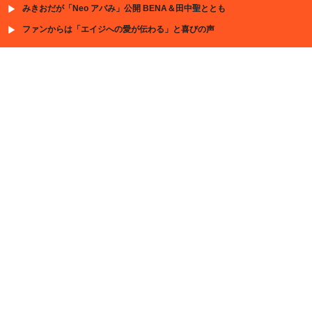
みきおだが「Neo アバみ」公開 BENA＆田中聖ととも
ファンからは「エイジへの愛が伝わる」と喜びの声