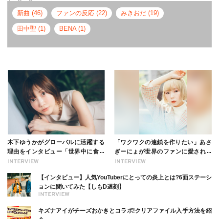
新曲 (46)
ファンの反応 (22)
みきおだ (19)
田中聖 (1)
BENA (1)
木下ゆうかがグローバルに活躍する
「ワクワクの連鎖を作りたい」あさ
理由をインタビュー「世界中に食べ
ぎーにょが世界のファンに愛される
る幸せを伝えたい」新事務所加入に
理由【インタビュー】
INTERVIEW
INTERVIEW
ついても
【インタビュー】人気YouTuberにとっての炎上とは?6面ステーシ
ョンに聞いてみた【しもD遅刻】
INTERVIEW
キズナアイがチーズおかきとコラボ!クリアファイル入手方法を紹