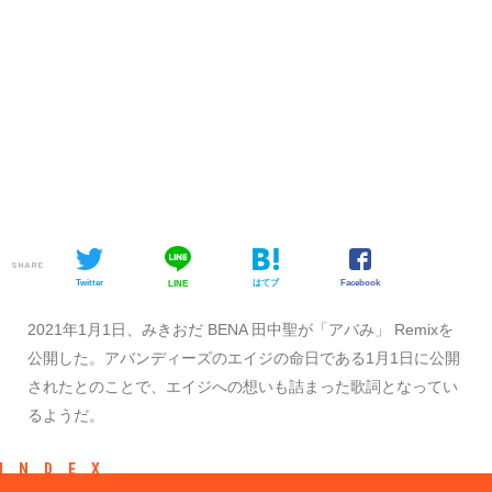
SHARE
Twitter
はてブ
Facebook
LINE
2021年1月1日、みきおだ BENA 田中聖が「アバみ」 Remixを
公開した。アバンディーズのエイジの命日である1月1日に公開
されたとのことで、エイジへの想いも詰まった歌詞となってい
るようだ。
INDEX