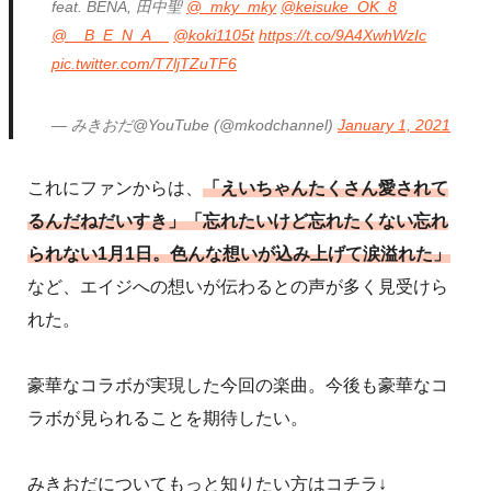
feat. BENA, 田中聖
@_mky_mky
@keisuke_OK_8
@__B_E_N_A__
@koki1105t
https://t.co/9A4XwhWzIc
pic.twitter.com/T7ljTZuTF6
— みきおだ@YouTube (@mkodchannel)
January 1, 2021
これにファンからは、
「えいちゃんたくさん愛されて
るんだねだいすき」「忘れたいけど忘れたくない忘れ
られない1月1日。色んな想いが込み上げて涙溢れた」
など、エイジへの想いが伝わるとの声が多く見受けら
れた。
豪華なコラボが実現した今回の楽曲。今後も豪華なコ
ラボが見られることを期待したい。
みきおだについてもっと知りたい方はコチラ↓