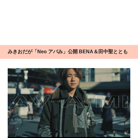
みきおだが「Neo アバみ」公開 BENA＆田中聖ととも