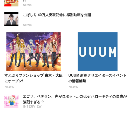
介
NEWS
こばしり 40万人突破記念に感謝動画を公開
NEWS
すとぷりファンショップ 東京・大阪
UUUM 新春クリエイターズイベント
にオープン!
の情報解禁
NEWS
NEWS
エゴサ、ベテラン、声がロボット…Ctuberハローキティの自虐が
強烈すぎる!?
INTERVIEW