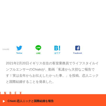
SHARE
Twitter
はてブ
Facebook
LINE
2021年2月20日イギリス在住の客室乗務員でライフスタイルイ
ンフルエンサーのChiakiが、動画「私達から大切なご報告で
す！実は去年からお伝えしたかった事。」を投稿。恋人ニック
と国際結婚することを発表した。
INDEX
Chiaki 恋人ニックと国際結婚を報告