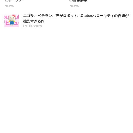
にオープン!
の情報解禁
NEWS
NEWS
エゴサ、ベテラン、声がロボット…Ctuberハローキティの自虐が
強烈すぎる!?
INTERVIEW