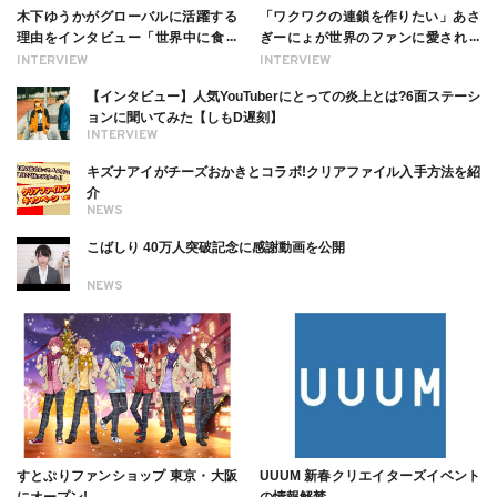
木下ゆうかがグローバルに活躍する
「ワクワクの連鎖を作りたい」あさ
理由をインタビュー「世界中に食べ
ぎーにょが世界のファンに愛される
る幸せを伝えたい」新事務所加入に
理由【インタビュー】
INTERVIEW
INTERVIEW
ついても
【インタビュー】人気YouTuberにとっての炎上とは?6面ステーシ
ョンに聞いてみた【しもD遅刻】
INTERVIEW
キズナアイがチーズおかきとコラボ!クリアファイル入手方法を紹
介
NEWS
こばしり 40万人突破記念に感謝動画を公開
NEWS
すとぷりファンショップ 東京・大阪
UUUM 新春クリエイターズイベント