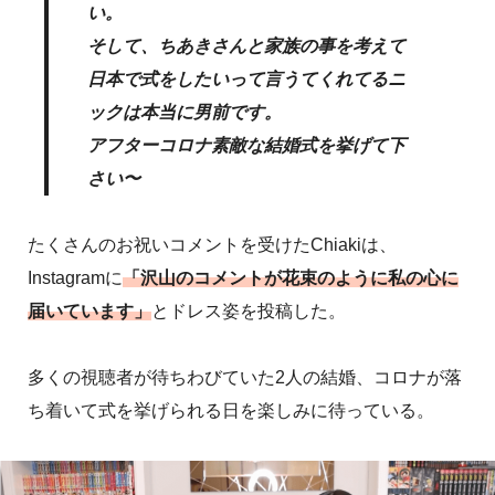
い。
そして、ちあきさんと家族の事を考えて
日本で式をしたいって言うてくれてるニ
ックは本当に男前です。
アフターコロナ素敵な結婚式を挙げて下
さい〜
たくさんのお祝いコメントを受けたChiakiは、
Instagramに
「沢山のコメントが花束のように私の心に
届いています」
とドレス姿を投稿した。
多くの視聴者が待ちわびていた2人の結婚、コロナが落
ち着いて式を挙げられる日を楽しみに待っている。