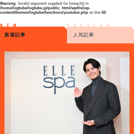
Warning
: Invalid argument supplied for foreach() in
/home/logtube/logtube.jp/public_html/wpfile/wp-
content/themes/logtube/functions/youtuber.php
on line
60
新着記事
人気記事