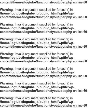
content/themes/logtube/functions/youtuber.php
on line
60
Warning
: Invalid argument supplied for foreach() in
/home/logtube/logtube.jp/public_html/wpfile/wp-
content/themes/logtube/functions/youtuber.php
on line
60
Warning
: Invalid argument supplied for foreach() in
/home/logtube/logtube.jp/public_html/wpfile/wp-
content/themes/logtube/functions/youtuber.php
on line
60
Warning
: Invalid argument supplied for foreach() in
/home/logtube/logtube.jp/public_html/wpfile/wp-
content/themes/logtube/functions/youtuber.php
on line
60
Warning
: Invalid argument supplied for foreach() in
/home/logtube/logtube.jp/public_html/wpfile/wp-
content/themes/logtube/functions/youtuber.php
on line
60
Warning
: Invalid argument supplied for foreach() in
/home/logtube/logtube.jp/public_html/wpfile/wp-
content/themes/logtube/functions/youtuber.php
on line
60
Warning
: Invalid argument supplied for foreach() in
/home/logtube/logtube.jp/public_html/wpfile/wp-
content/themes/logtube/functions/youtuber.php
on line
60
Warning
: Invalid argument supplied for foreach() in
/home/logtube/logtube.jp/public_html/wpfile/wp-
content/themes/logtube/functions/youtuber.php
on line
60