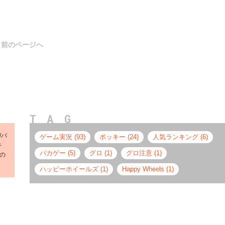
前のページへ
TAG
/パ
ゲーム実況 (93)
ポッキー (24)
人気ランキング (6)
キ
バカゲー (5)
グロ (1)
グロ注意 (1)
の
ハッピーホイールズ (1)
Happy Wheels (1)