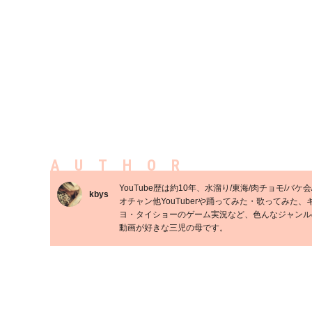
AUTHOR
YouTube歴は約10年、水溜り/東海/肉チョモ/バケ会
kbys
オチャン他YouTuberや踊ってみた・歌ってみた、
ヨ・タイショーのゲーム実況など、色んなジャンル
動画が好きな三児の母です。