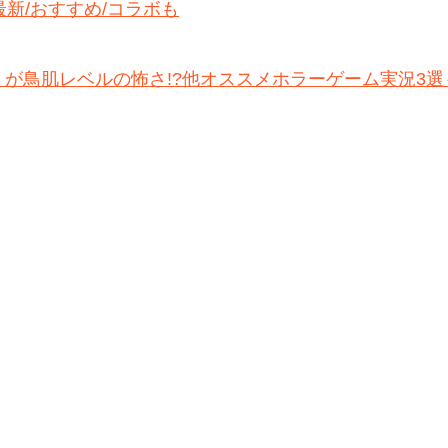
新/おすすめ/コラボも
at」が鳥肌レベルの怖さ!?他オススメホラーゲーム実況3選