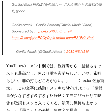
Gorilla Attack初のMVを公開した. これが俺たちの最初の曲
だぜ???
Gorilla Attack – Gorilla Anthem(Official Music Video)
Sponsored by
https://t.co/XCgt0h5FeP
https://t.co/sjqAaFCGyO
pic.twitter.com/E21FKhVfa4
— Gorilla Attack (@GorillaAttack_)
2019年8月1日
YouTubeのコメント欄では、視聴者から「監督もキャ
ストも最高だし、何より歌も素晴らしい。いや、素晴
らしい。非の打ちどころがない。」「「Director 佐藤寛
太」…この文字に感動！ステキなMVでした✨」「情報
量が少なすぎず多すぎず格好良くて曲にぴったりで映
像も歌詞もスッと入ってくる、最高に気持ちよかっ
た。」「尋也くんの表情、角度全て最高、、鳥