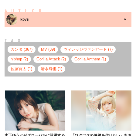
AUTHOR
kbys
TAG
カンタ (367)
MV (39)
ヴィレッジヴァンガード (7)
hiphop (2)
Gorilla Attack (2)
Gorilla Anthem (1)
佐藤寛太 (1)
清水尋也 (1)
木下ゆうかがグローバルに活躍する
「ワクワクの連鎖を作りたい」あさ