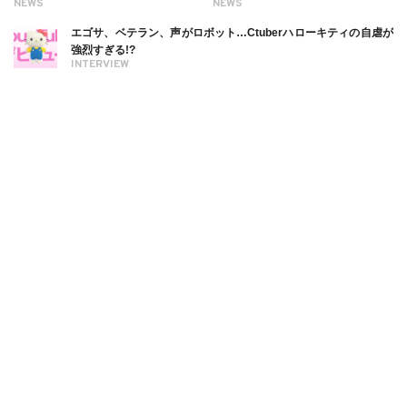
NEWS
NEWS
エゴサ、ベテラン、声がロボット…Ctuberハローキティの自虐が
強烈すぎる!?
INTERVIEW