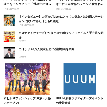
理由をインタビュー「世界中に食べ
ぎーにょが世界のファンに愛される
る幸せを伝えたい」新事務所加入に
理由【インタビュー】
INTERVIEW
INTERVIEW
ついても
【インタビュー】人気YouTuberにとっての炎上とは?6面ステーシ
ョンに聞いてみた【しもD遅刻】
INTERVIEW
キズナアイがチーズおかきとコラボ!クリアファイル入手方法を紹
介
NEWS
こばしり 40万人突破記念に感謝動画を公開
NEWS
すとぷりファンショップ 東京・大阪
UUUM 新春クリエイターズイベント
にオープン!
の情報解禁