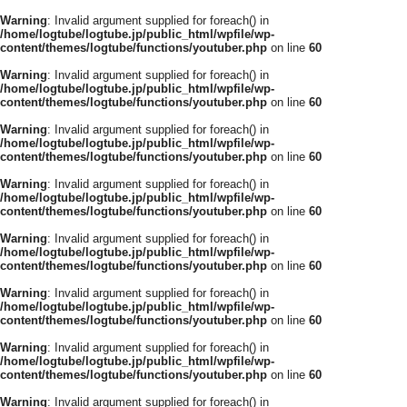
Warning
: Invalid argument supplied for foreach() in
/home/logtube/logtube.jp/public_html/wpfile/wp-
content/themes/logtube/functions/youtuber.php
on line
60
Warning
: Invalid argument supplied for foreach() in
/home/logtube/logtube.jp/public_html/wpfile/wp-
content/themes/logtube/functions/youtuber.php
on line
60
Warning
: Invalid argument supplied for foreach() in
/home/logtube/logtube.jp/public_html/wpfile/wp-
content/themes/logtube/functions/youtuber.php
on line
60
Warning
: Invalid argument supplied for foreach() in
/home/logtube/logtube.jp/public_html/wpfile/wp-
content/themes/logtube/functions/youtuber.php
on line
60
Warning
: Invalid argument supplied for foreach() in
/home/logtube/logtube.jp/public_html/wpfile/wp-
content/themes/logtube/functions/youtuber.php
on line
60
Warning
: Invalid argument supplied for foreach() in
/home/logtube/logtube.jp/public_html/wpfile/wp-
content/themes/logtube/functions/youtuber.php
on line
60
Warning
: Invalid argument supplied for foreach() in
/home/logtube/logtube.jp/public_html/wpfile/wp-
content/themes/logtube/functions/youtuber.php
on line
60
Warning
: Invalid argument supplied for foreach() in