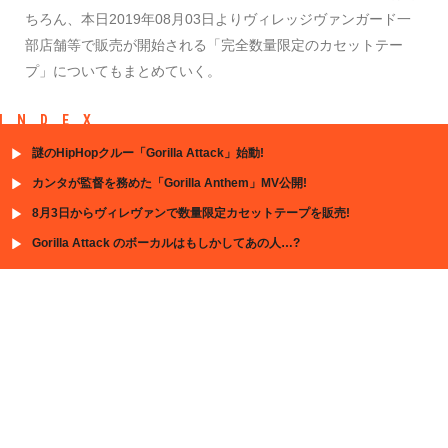
ちろん、本日2019年08月03日よりヴィレッジヴァンガード一
部店舗等で販売が開始される「完全数量限定のカセットテー
プ」についてもまとめていく。
INDEX
謎のHipHopクルー「Gorilla Attack」始動!
カンタが監督を務めた「Gorilla Anthem」MV公開!
8月3日からヴィレヴァンで数量限定カセットテープを販売!
Gorilla Attack のボーカルはもしかしてあの人…?