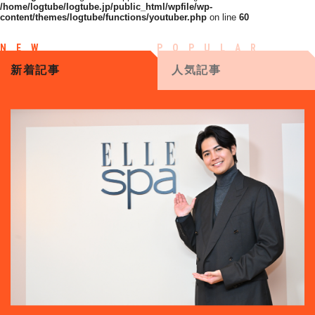
/home/logtube/logtube.jp/public_html/wpfile/wp-
content/themes/logtube/functions/youtuber.php
on line
60
新着記事
人気記事