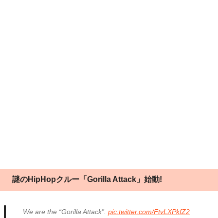
謎のHipHopクルー「Gorilla Attack」始動!
We are the “Gorilla Attack”.
pic.twitter.com/FtvLXPkfZ2