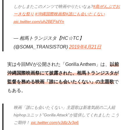
しかしまたこのメンツで映画やりたいなぁ?
#島ぜんぶでお
ーきな祭り
#沖縄国際映画祭
#誰にも会いたくない
pic.twitter.com/uh2BEFtdYn
— 相馬トランジスタ【HC☆TC】
(@SOMA_TRANSISTOR)
2019年4月21日
実は今回MVが公開された「Gorilla Anthem」は、
以前
沖縄国際映画祭にて披露された、相馬トランジスタが
監督を務める映画「誰にも会いたくない」の主題歌
で
もある。
映画「誰にも会いたくない」主題歌は新進気鋭の二人組
hiphopユニット”Gorilla Attack”が提供してくれました こう
ご期待！
pic.twitter.com/yJdlzJv3p6